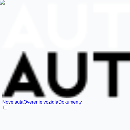
Nové autá
Overenie vozidla
Dokumenty