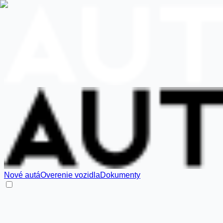
Nové autá
Overenie vozidla
Dokumenty