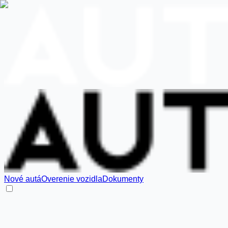
Nové autá
Overenie vozidla
Dokumenty