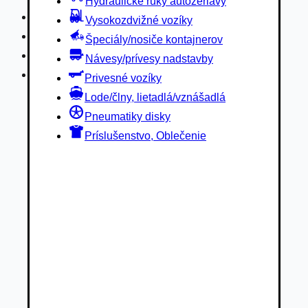
Hydraulické ruky autožeriavy
Privesné vozíky
Vysokozdvižné vozíky
Lode/člny, lietadlá/vznášadlá
Špeciály/nosiče kontajnerov
Pneumatiky disky
Návesy/prívesy nadstavby
Príslušenstvo, Oblečenie
Privesné vozíky
Lode/člny, lietadlá/vznášadlá
Pneumatiky disky
Príslušenstvo, Oblečenie