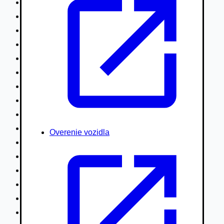
Nákladné vozidlá nad 7,5t
Ťahače a kamióny
Motocykle
Náhradné diely
Autobusy
Vodné/Snežné skútre, štvorkolky
Obytné prívesy autokaravany / bufety
Poľnohospodárske vozidlá / stroje
Stavebné stroje nakladače / sklápače
Hydraulické ruky autožeriavy
Overenie vozidla
Vysokozdvižné vozíky
Špeciály/nosiče kontajnerov
Návesy/prívesy nadstavby
Privesné vozíky
Lode/člny, lietadlá/vznášadlá
Pneumatiky disky