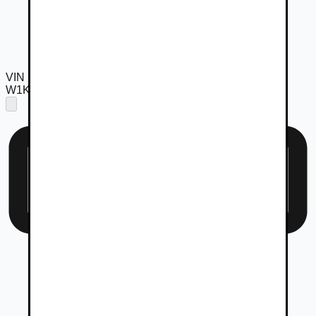
VIN
W1KFM4EB0TJ050112