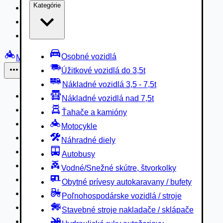
Kategórie
Nákladné vozidlá 3,5 - 7,5t
Nákladné vozidlá nad 7,5t
Ťahače a kamióny
Osobné vozidlá
Motocykle
Úžitkové vozidlá do 3,5t
Iné
Nákladné vozidlá 3,5 - 7,5t
Náhradné diely
Nákladné vozidlá nad 7,5t
Autobusy
Ťahače a kamióny
Vodné/Snežné skútre, štvorkolky
Motocykle
Obytné prívesy autokaravany / bufety
Náhradné diely
Poľnohospodárske vozidlá / stroje
Autobusy
Stavebné stroje nakladače / sklápače
Vodné/Snežné skútre, štvorkolky
Hydraulické ruky autožeriavy
Obytné prívesy autokaravany / bufety
Vysokozdvižné vozíky
Poľnohospodárske vozidlá / stroje
Špeciály/nosiče kontajnerov
Stavebné stroje nakladače / sklápače
Návesy/prívesy nadstavby