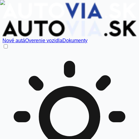
Nové autá
Overenie vozidla
Dokumenty