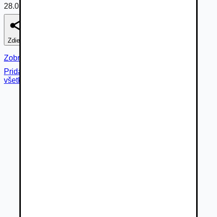
28.05.2026
Zdieľať
Nahlásiť
Zobraziť fotogalériu
Pridané cez
všetky fotky (
21
)