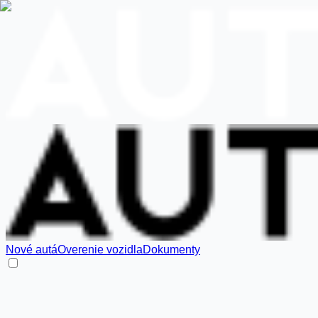
Nové autá
Overenie vozidla
Dokumenty