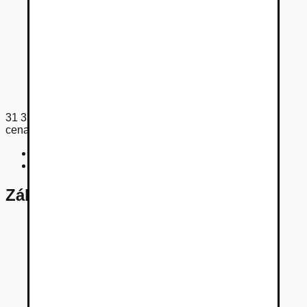
31 350
€
cena s DPH
Cena bez DPH
25 488
€
Registračný poplatok
54
€
Základné údaje