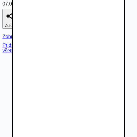
07.08.2026
Zdieľať
Nahlásiť
Zobraziť fotogalériu
Pridané cez
všetky fotky (
13
)