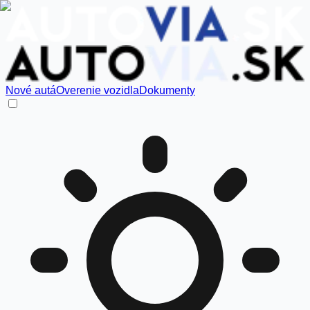
Nové autá
Overenie vozidla
Dokumenty