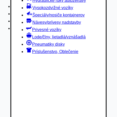
Hydraulické ruky autožeriavy
Privesné vozíky
Vysokozdvižné vozíky
Lode/člny, lietadlá/vznášadlá
Špeciály/nosiče kontajnerov
Pneumatiky disky
Návesy/prívesy nadstavby
Príslušenstvo, Oblečenie
Privesné vozíky
Lode/člny, lietadlá/vznášadlá
Pneumatiky disky
Príslušenstvo, Oblečenie