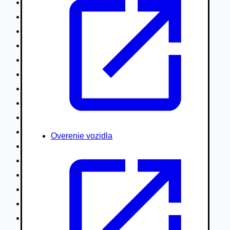
Nákladné vozidlá nad 7,5t
Ťahače a kamióny
Motocykle
Náhradné diely
Autobusy
Vodné/Snežné skútre, štvorkolky
Obytné prívesy autokaravany / bufety
Poľnohospodárske vozidlá / stroje
Stavebné stroje nakladače / sklápače
Hydraulické ruky autožeriavy
Overenie vozidla
Vysokozdvižné vozíky
Špeciály/nosiče kontajnerov
Návesy/prívesy nadstavby
Privesné vozíky
Lode/člny, lietadlá/vznášadlá
Pneumatiky disky