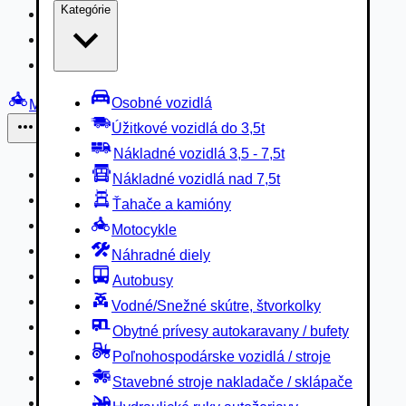
Kategórie
Nákladné vozidlá 3,5 - 7,5t
Nákladné vozidlá nad 7,5t
Ťahače a kamióny
Osobné vozidlá
Motocykle
Úžitkové vozidlá do 3,5t
Iné
Nákladné vozidlá 3,5 - 7,5t
Náhradné diely
Nákladné vozidlá nad 7,5t
Autobusy
Ťahače a kamióny
Vodné/Snežné skútre, štvorkolky
Motocykle
Obytné prívesy autokaravany / bufety
Náhradné diely
Poľnohospodárske vozidlá / stroje
Autobusy
Stavebné stroje nakladače / sklápače
Vodné/Snežné skútre, štvorkolky
Hydraulické ruky autožeriavy
Obytné prívesy autokaravany / bufety
Vysokozdvižné vozíky
Poľnohospodárske vozidlá / stroje
Špeciály/nosiče kontajnerov
Stavebné stroje nakladače / sklápače
Návesy/prívesy nadstavby