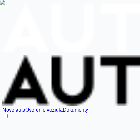
Nové autá
Overenie vozidla
Dokumenty