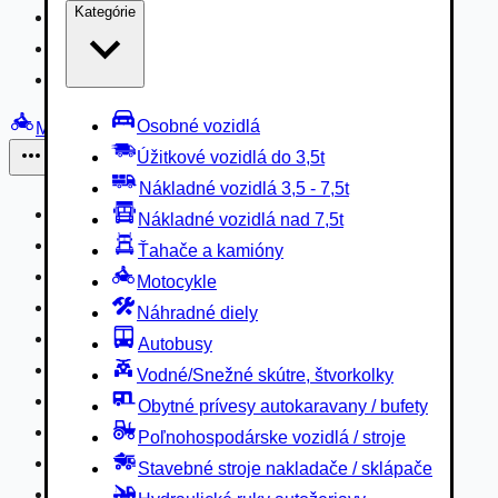
Kategórie
Nákladné vozidlá 3,5 - 7,5t
Nákladné vozidlá nad 7,5t
Ťahače a kamióny
Osobné vozidlá
Motocykle
Úžitkové vozidlá do 3,5t
Iné
Nákladné vozidlá 3,5 - 7,5t
Náhradné diely
Nákladné vozidlá nad 7,5t
Autobusy
Ťahače a kamióny
Vodné/Snežné skútre, štvorkolky
Motocykle
Obytné prívesy autokaravany / bufety
Náhradné diely
Poľnohospodárske vozidlá / stroje
Autobusy
Stavebné stroje nakladače / sklápače
Vodné/Snežné skútre, štvorkolky
Hydraulické ruky autožeriavy
Obytné prívesy autokaravany / bufety
Vysokozdvižné vozíky
Poľnohospodárske vozidlá / stroje
Špeciály/nosiče kontajnerov
Stavebné stroje nakladače / sklápače
Návesy/prívesy nadstavby