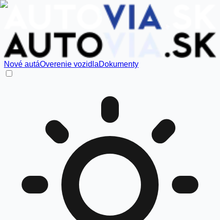
Nové autá
Overenie vozidla
Dokumenty