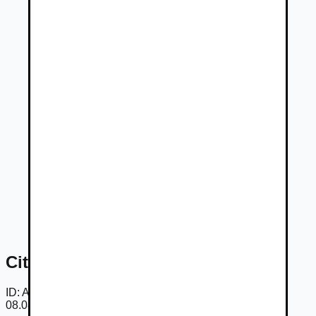
Citroën C3 PureTech 82 Shine
ID:
AmXavXByAce
08.08.2026