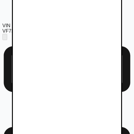
VIN
VF7SXHMZ6GT549745