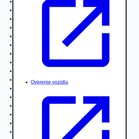
Nákladné vozidlá nad 7,5t
Ťahače a kamióny
Motocykle
Náhradné diely
Autobusy
Vodné/Snežné skútre, štvorkolky
Obytné prívesy autokaravany / bufety
Poľnohospodárske vozidlá / stroje
Stavebné stroje nakladače / sklápače
Hydraulické ruky autožeriavy
Overenie vozidla
Vysokozdvižné vozíky
Špeciály/nosiče kontajnerov
Návesy/prívesy nadstavby
Privesné vozíky
Lode/člny, lietadlá/vznášadlá
Pneumatiky disky