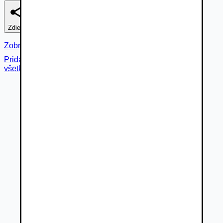
Zdieľať
Nahlásiť
Zobraziť fotogalériu
Pridané cez
všetky fotky (
37
)