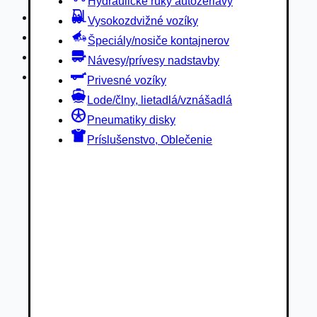
Hydraulické ruky autožeriavy
Privesné vozíky
Vysokozdvižné vozíky
Lode/člny, lietadlá/vznášadlá
Špeciály/nosiče kontajnerov
Pneumatiky disky
Návesy/prívesy nadstavby
Príslušenstvo, Oblečenie
Privesné vozíky
Lode/člny, lietadlá/vznášadlá
Pneumatiky disky
Príslušenstvo, Oblečenie