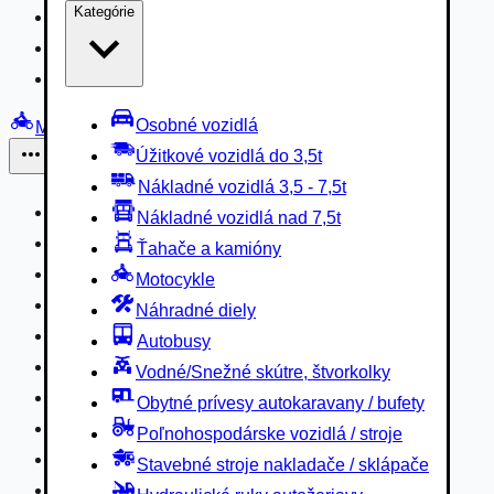
Kategórie
Nákladné vozidlá 3,5 - 7,5t
Nákladné vozidlá nad 7,5t
Ťahače a kamióny
Osobné vozidlá
Motocykle
Úžitkové vozidlá do 3,5t
Iné
Nákladné vozidlá 3,5 - 7,5t
Náhradné diely
Nákladné vozidlá nad 7,5t
Autobusy
Ťahače a kamióny
Vodné/Snežné skútre, štvorkolky
Motocykle
Obytné prívesy autokaravany / bufety
Náhradné diely
Poľnohospodárske vozidlá / stroje
Autobusy
Stavebné stroje nakladače / sklápače
Vodné/Snežné skútre, štvorkolky
Hydraulické ruky autožeriavy
Obytné prívesy autokaravany / bufety
Vysokozdvižné vozíky
Poľnohospodárske vozidlá / stroje
Špeciály/nosiče kontajnerov
Stavebné stroje nakladače / sklápače
Návesy/prívesy nadstavby