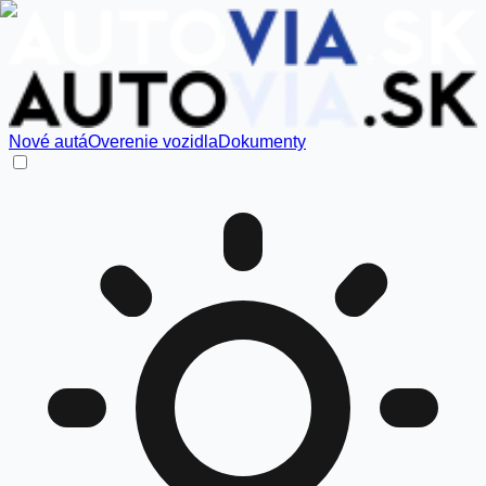
Nové autá
Overenie vozidla
Dokumenty