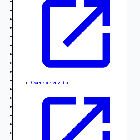
Nákladné vozidlá nad 7,5t
Ťahače a kamióny
Motocykle
Náhradné diely
Autobusy
Vodné/Snežné skútre, štvorkolky
Obytné prívesy autokaravany / bufety
Poľnohospodárske vozidlá / stroje
Stavebné stroje nakladače / sklápače
Hydraulické ruky autožeriavy
Overenie vozidla
Vysokozdvižné vozíky
Špeciály/nosiče kontajnerov
Návesy/prívesy nadstavby
Privesné vozíky
Lode/člny, lietadlá/vznášadlá
Pneumatiky disky