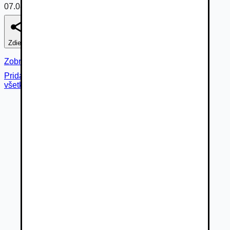
07.08.2026
Zdieľať
Nahlásiť
Zobraziť fotogalériu
Pridané cez
všetky fotky (
26
)