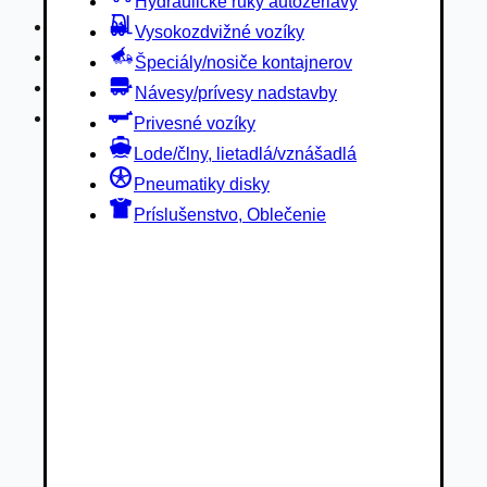
Hydraulické ruky autožeriavy
Privesné vozíky
Vysokozdvižné vozíky
Lode/člny, lietadlá/vznášadlá
Špeciály/nosiče kontajnerov
Pneumatiky disky
Návesy/prívesy nadstavby
Príslušenstvo, Oblečenie
Privesné vozíky
Lode/člny, lietadlá/vznášadlá
Pneumatiky disky
Príslušenstvo, Oblečenie