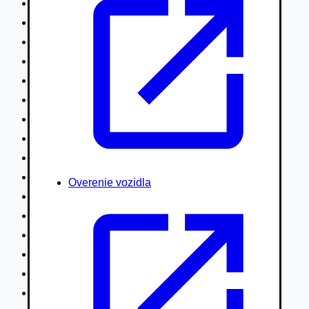
Nákladné vozidlá nad 7,5t
Ťahače a kamióny
Motocykle
Náhradné diely
Autobusy
Vodné/Snežné skútre, štvorkolky
Obytné prívesy autokaravany / bufety
Poľnohospodárske vozidlá / stroje
Stavebné stroje nakladače / sklápače
Hydraulické ruky autožeriavy
Overenie vozidla
Vysokozdvižné vozíky
Špeciály/nosiče kontajnerov
Návesy/prívesy nadstavby
Privesné vozíky
Lode/člny, lietadlá/vznášadlá
Pneumatiky disky