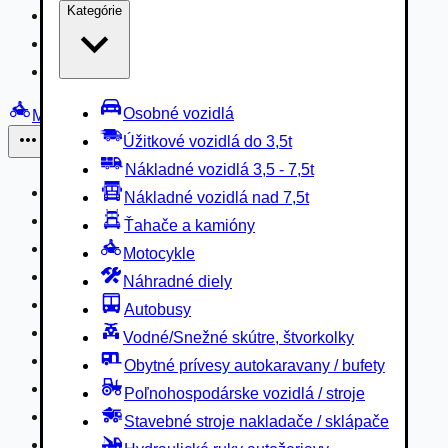
Kategórie
Nákladné vozidlá 3,5 - 7,5t
Nákladné vozidlá nad 7,5t
Ťahače a kamióny
Osobné vozidlá
Motocykle
Úžitkové vozidlá do 3,5t
Iné
Nákladné vozidlá 3,5 - 7,5t
Náhradné diely
Nákladné vozidlá nad 7,5t
Autobusy
Ťahače a kamióny
Vodné/Snežné skútre, štvorkolky
Motocykle
Obytné prívesy autokaravany / bufety
Náhradné diely
Poľnohospodárske vozidlá / stroje
Autobusy
Stavebné stroje nakladače / sklápače
Vodné/Snežné skútre, štvorkolky
Hydraulické ruky autožeriavy
Obytné prívesy autokaravany / bufety
Vysokozdvižné vozíky
Poľnohospodárske vozidlá / stroje
Špeciály/nosiče kontajnerov
Stavebné stroje nakladače / sklápače
Návesy/prívesy nadstavby