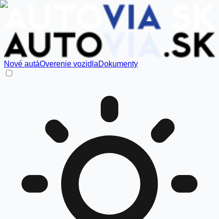
Nové autá
Overenie vozidla
Dokumenty