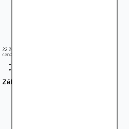
22 265
€
cena s DPH
Cena bez DPH
18 102
€
Registračný poplatok
36
€
Základné údaje