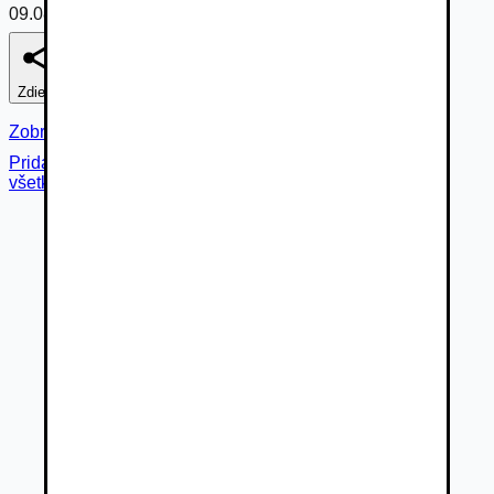
09.08.2026
Zdieľať
Nahlásiť
Zobraziť fotogalériu
Pridané cez
všetky fotky (
16
)