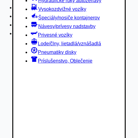
Hydraulické ruky autožeriavy
Privesné vozíky
Vysokozdvižné vozíky
Lode/člny, lietadlá/vznášadlá
Špeciály/nosiče kontajnerov
Pneumatiky disky
Návesy/prívesy nadstavby
Príslušenstvo, Oblečenie
Privesné vozíky
Lode/člny, lietadlá/vznášadlá
Pneumatiky disky
Príslušenstvo, Oblečenie