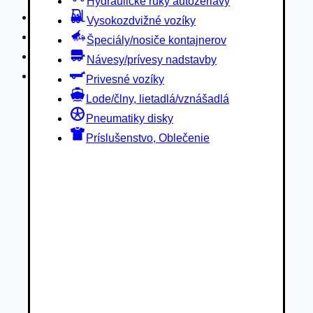
Hydraulické ruky autožeriavy
Privesné vozíky
Vysokozdvižné vozíky
Lode/člny, lietadlá/vznášadlá
Špeciály/nosiče kontajnerov
Pneumatiky disky
Návesy/prívesy nadstavby
Príslušenstvo, Oblečenie
Privesné vozíky
Lode/člny, lietadlá/vznášadlá
Pneumatiky disky
Príslušenstvo, Oblečenie