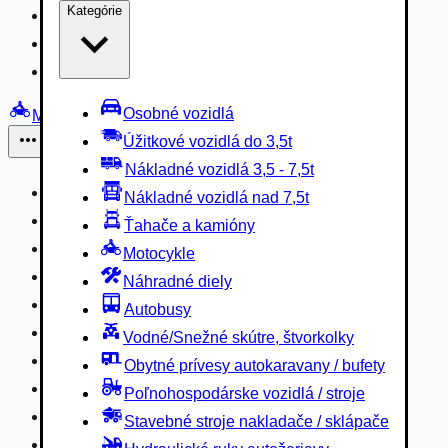
Kategórie
Nákladné vozidlá 3,5 - 7,5t
Nákladné vozidlá nad 7,5t
Ťahače a kamióny
Osobné vozidlá
Motocykle
Úžitkové vozidlá do 3,5t
Iné
Nákladné vozidlá 3,5 - 7,5t
Náhradné diely
Nákladné vozidlá nad 7,5t
Autobusy
Ťahače a kamióny
Vodné/Snežné skútre, štvorkolky
Motocykle
Obytné prívesy autokaravany / bufety
Náhradné diely
Poľnohospodárske vozidlá / stroje
Autobusy
Stavebné stroje nakladače / sklápače
Vodné/Snežné skútre, štvorkolky
Hydraulické ruky autožeriavy
Obytné prívesy autokaravany / bufety
Vysokozdvižné vozíky
Poľnohospodárske vozidlá / stroje
Špeciály/nosiče kontajnerov
Stavebné stroje nakladače / sklápače
Návesy/prívesy nadstavby