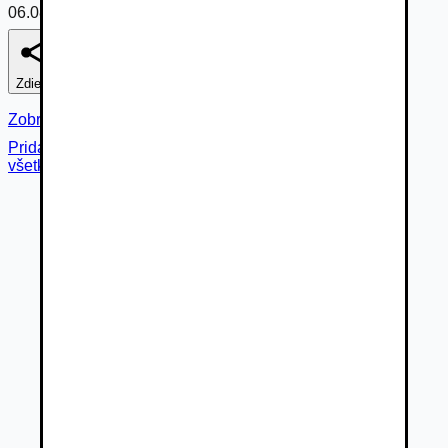
06.08.2026
Zdieľať
Nahlásiť
Zobraziť fotogalériu
Pridané cez
všetky fotky (
27
)