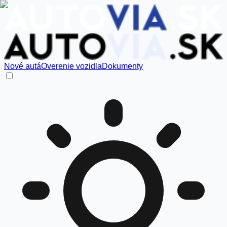
Nové autá
Overenie vozidla
Dokumenty