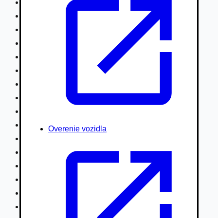
Nákladné vozidlá nad 7,5t
Ťahače a kamióny
Motocykle
Náhradné diely
Autobusy
Vodné/Snežné skútre, štvorkolky
Obytné prívesy autokaravany / bufety
Poľnohospodárske vozidlá / stroje
Stavebné stroje nakladače / sklápače
Hydraulické ruky autožeriavy
Overenie vozidla
Vysokozdvižné vozíky
Špeciály/nosiče kontajnerov
Návesy/prívesy nadstavby
Privesné vozíky
Lode/člny, lietadlá/vznášadlá
Pneumatiky disky