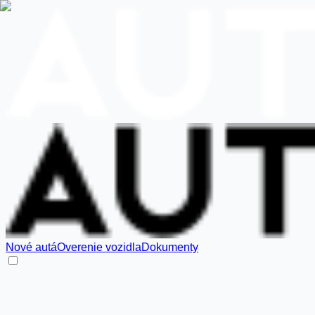
Nové autá
Overenie vozidla
Dokumenty