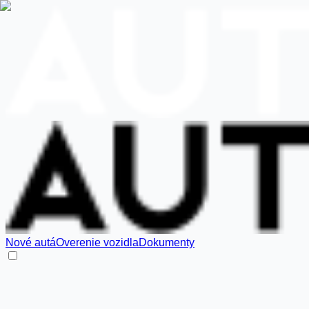
Nové autá
Overenie vozidla
Dokumenty