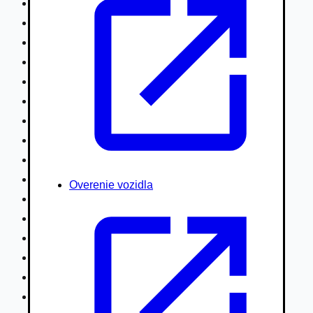
Nákladné vozidlá nad 7,5t
Ťahače a kamióny
Motocykle
Náhradné diely
Autobusy
Vodné/Snežné skútre, štvorkolky
Obytné prívesy autokaravany / bufety
Poľnohospodárske vozidlá / stroje
Stavebné stroje nakladače / sklápače
Hydraulické ruky autožeriavy
Overenie vozidla
Vysokozdvižné vozíky
Špeciály/nosiče kontajnerov
Návesy/prívesy nadstavby
Privesné vozíky
Lode/člny, lietadlá/vznášadlá
Pneumatiky disky