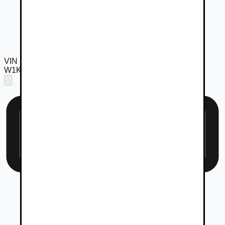
VIN
W1KAH0FB5TF234616