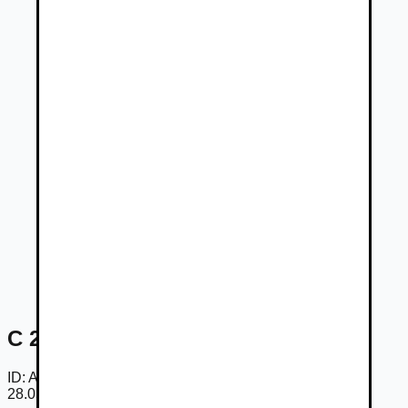
C 220 d 4MATIC kombi
ID:
AmYqF_ZsfUL
28.05.2026