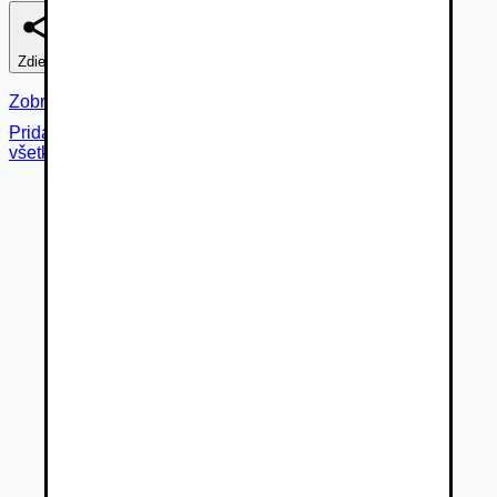
Zdieľať
Nahlásiť
Zobraziť fotogalériu
Pridané cez
všetky fotky (
16
)