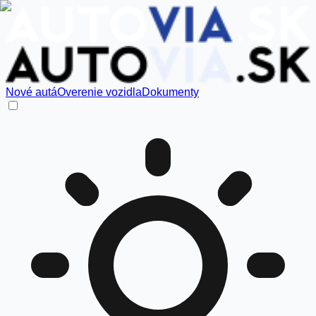
Nové autá
Overenie vozidla
Dokumenty