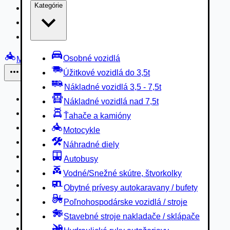
Kategórie
Nákladné vozidlá 3,5 - 7,5t
Nákladné vozidlá nad 7,5t
Ťahače a kamióny
Osobné vozidlá
Motocykle
Úžitkové vozidlá do 3,5t
Iné
Nákladné vozidlá 3,5 - 7,5t
Náhradné diely
Nákladné vozidlá nad 7,5t
Autobusy
Ťahače a kamióny
Vodné/Snežné skútre, štvorkolky
Motocykle
Obytné prívesy autokaravany / bufety
Náhradné diely
Poľnohospodárske vozidlá / stroje
Autobusy
Stavebné stroje nakladače / sklápače
Vodné/Snežné skútre, štvorkolky
Hydraulické ruky autožeriavy
Obytné prívesy autokaravany / bufety
Vysokozdvižné vozíky
Poľnohospodárske vozidlá / stroje
Špeciály/nosiče kontajnerov
Stavebné stroje nakladače / sklápače
Návesy/prívesy nadstavby