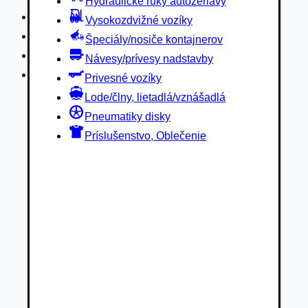
Hydraulické ruky autožeriavy
Privesné vozíky
Vysokozdvižné vozíky
Lode/člny, lietadlá/vznášadlá
Špeciály/nosiče kontajnerov
Pneumatiky disky
Návesy/prívesy nadstavby
Príslušenstvo, Oblečenie
Privesné vozíky
Lode/člny, lietadlá/vznášadlá
Pneumatiky disky
Príslušenstvo, Oblečenie