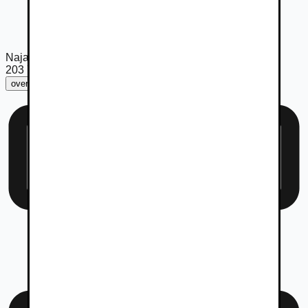
Najazdené km
203 739
km
overiť km