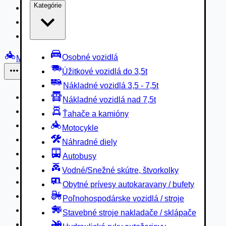
Kategórie
Nákladné vozidlá 3,5 - 7,5t
Nákladné vozidlá nad 7,5t
Ťahače a kamióny
Osobné vozidlá
Motocykle
Úžitkové vozidlá do 3,5t
Iné
Nákladné vozidlá 3,5 - 7,5t
Náhradné diely
Nákladné vozidlá nad 7,5t
Autobusy
Ťahače a kamióny
Vodné/Snežné skútre, štvorkolky
Motocykle
Obytné prívesy autokaravany / bufety
Náhradné diely
Poľnohospodárske vozidlá / stroje
Autobusy
Stavebné stroje nakladače / sklápače
Vodné/Snežné skútre, štvorkolky
Hydraulické ruky autožeriavy
Obytné prívesy autokaravany / bufety
Vysokozdvižné vozíky
Poľnohospodárske vozidlá / stroje
Špeciály/nosiče kontajnerov
Stavebné stroje nakladače / sklápače
Návesy/prívesy nadstavby