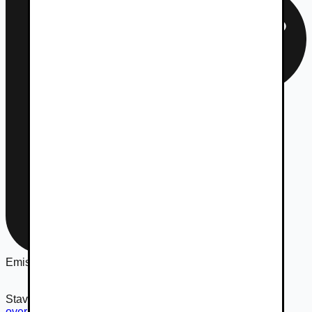
Emisná norma
Euro 5
Stav vozidla
overiť stav