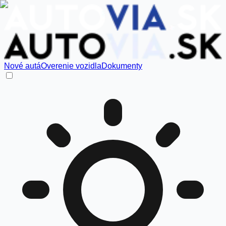
Nové autá
Overenie vozidla
Dokumenty