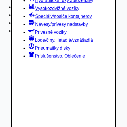
Hydraulické ruky autožeriavy
Privesné vozíky
Vysokozdvižné vozíky
Lode/člny, lietadlá/vznášadlá
Špeciály/nosiče kontajnerov
Pneumatiky disky
Návesy/prívesy nadstavby
Príslušenstvo, Oblečenie
Privesné vozíky
Lode/člny, lietadlá/vznášadlá
Pneumatiky disky
Príslušenstvo, Oblečenie