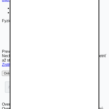
STK
Používané
Fyzická kontrola technikom
Preverte si toto vozidlo technikom od Autobazar.EU
Nechajte to na nás. Komplexné preverenie vám môže ušetriť
až stovky eur.
Zistiť viac
Online overenie
Overenie histórie vozidla
Overte si skryté poškodenia, najazdené kilometre, servisnú