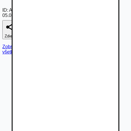
ID:
Ab9gW0pZSPZ
05.08.2026
Zdieľať
Nahlásiť
Zobraziť fotogalériu
všetky fotky (
25
)