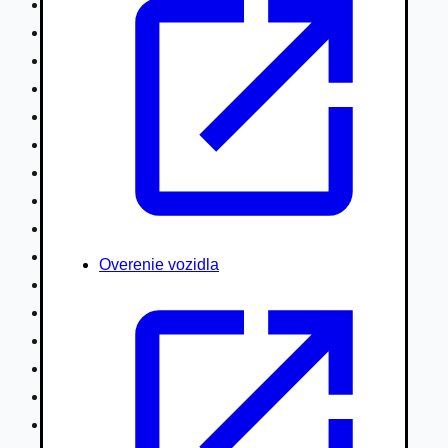
Nákladné vozidlá nad 7,5t
Ťahače a kamióny
Motocykle
Náhradné diely
Autobusy
Vodné/Snežné skútre, štvorkolky
Obytné prívesy autokaravany / bufety
Poľnohospodárske vozidlá / stroje
Stavebné stroje nakladače / sklápače
Hydraulické ruky autožeriavy
Overenie vozidla
Vysokozdvižné vozíky
Špeciály/nosiče kontajnerov
Návesy/prívesy nadstavby
Privesné vozíky
Lode/člny, lietadlá/vznášadlá
Pneumatiky disky