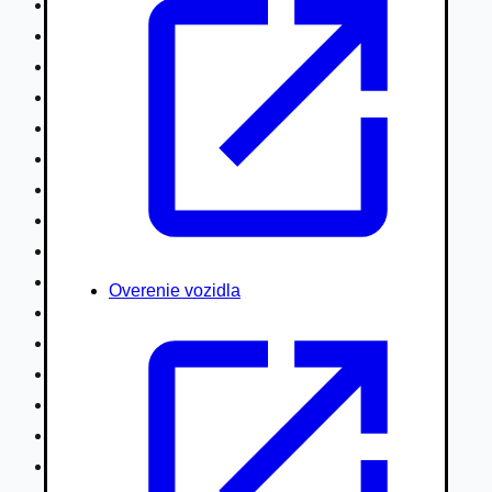
Nákladné vozidlá nad 7,5t
Ťahače a kamióny
Motocykle
Náhradné diely
Autobusy
Vodné/Snežné skútre, štvorkolky
Obytné prívesy autokaravany / bufety
Poľnohospodárske vozidlá / stroje
Stavebné stroje nakladače / sklápače
Hydraulické ruky autožeriavy
Overenie vozidla
Vysokozdvižné vozíky
Špeciály/nosiče kontajnerov
Návesy/prívesy nadstavby
Privesné vozíky
Lode/člny, lietadlá/vznášadlá
Pneumatiky disky