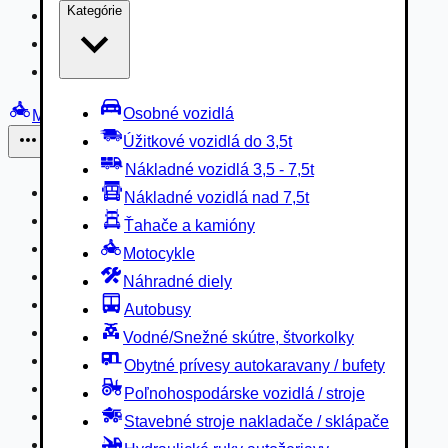
Kategórie
Nákladné vozidlá 3,5 - 7,5t
Nákladné vozidlá nad 7,5t
Ťahače a kamióny
Osobné vozidlá
Motocykle
Úžitkové vozidlá do 3,5t
Iné
Nákladné vozidlá 3,5 - 7,5t
Náhradné diely
Nákladné vozidlá nad 7,5t
Autobusy
Ťahače a kamióny
Vodné/Snežné skútre, štvorkolky
Motocykle
Obytné prívesy autokaravany / bufety
Náhradné diely
Poľnohospodárske vozidlá / stroje
Autobusy
Stavebné stroje nakladače / sklápače
Vodné/Snežné skútre, štvorkolky
Hydraulické ruky autožeriavy
Obytné prívesy autokaravany / bufety
Vysokozdvižné vozíky
Poľnohospodárske vozidlá / stroje
Špeciály/nosiče kontajnerov
Stavebné stroje nakladače / sklápače
Návesy/prívesy nadstavby