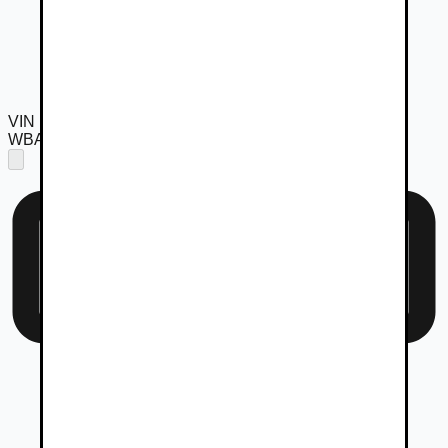
VIN
WBA31AX030FT48469