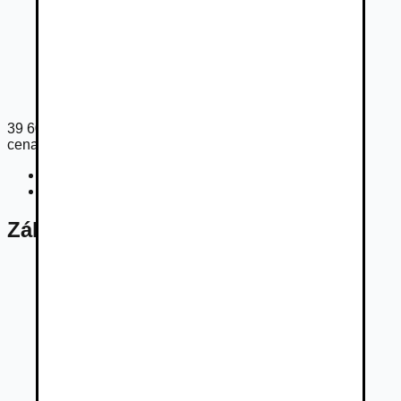
39 609
€
cena s DPH
Cena bez DPH
32 202
€
Registračný poplatok
33
€
Základné údaje