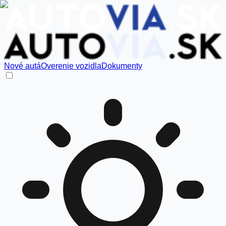
Nové autá
Overenie vozidla
Dokumenty