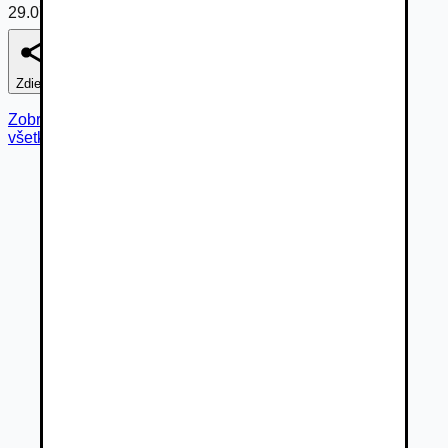
29.07.2026
Zdieľať
Nahlásiť
Zobraziť fotogalériu
všetky fotky (
46
)