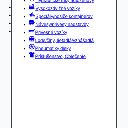
Hydraulické ruky autožeriavy
Privesné vozíky
Vysokozdvižné vozíky
Lode/člny, lietadlá/vznášadlá
Špeciály/nosiče kontajnerov
Pneumatiky disky
Návesy/prívesy nadstavby
Príslušenstvo, Oblečenie
Privesné vozíky
Lode/člny, lietadlá/vznášadlá
Pneumatiky disky
Príslušenstvo, Oblečenie