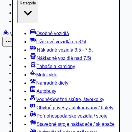
Kategórie
Nákladné vozidlá 3,5 - 7,5t
Nákladné vozidlá nad 7,5t
Ťahače a kamióny
Osobné vozidlá
Motocykle
Úžitkové vozidlá do 3,5t
Iné
Nákladné vozidlá 3,5 - 7,5t
Náhradné diely
Nákladné vozidlá nad 7,5t
Autobusy
Ťahače a kamióny
Vodné/Snežné skútre, štvorkolky
Motocykle
Obytné prívesy autokaravany / bufety
Náhradné diely
Poľnohospodárske vozidlá / stroje
Autobusy
Stavebné stroje nakladače / sklápače
Vodné/Snežné skútre, štvorkolky
Hydraulické ruky autožeriavy
Obytné prívesy autokaravany / bufety
Vysokozdvižné vozíky
Poľnohospodárske vozidlá / stroje
Špeciály/nosiče kontajnerov
Stavebné stroje nakladače / sklápače
Návesy/prívesy nadstavby