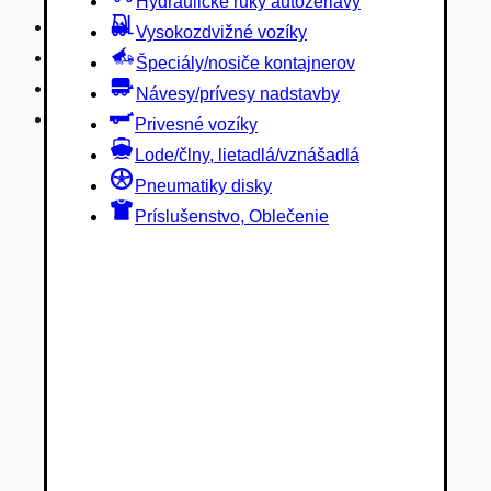
Hydraulické ruky autožeriavy
Privesné vozíky
Vysokozdvižné vozíky
Lode/člny, lietadlá/vznášadlá
Špeciály/nosiče kontajnerov
Pneumatiky disky
Návesy/prívesy nadstavby
Príslušenstvo, Oblečenie
Privesné vozíky
Lode/člny, lietadlá/vznášadlá
Pneumatiky disky
Príslušenstvo, Oblečenie