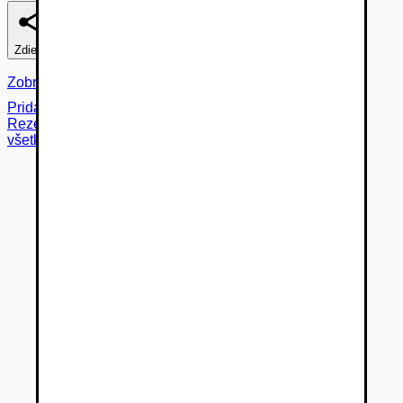
Zdieľať
Nahlásiť
Zobraziť fotogalériu
Pridané cez
Rezervované
všetky fotky (
75
)