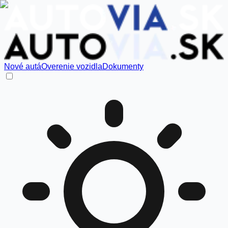
Nové autá
Overenie vozidla
Dokumenty