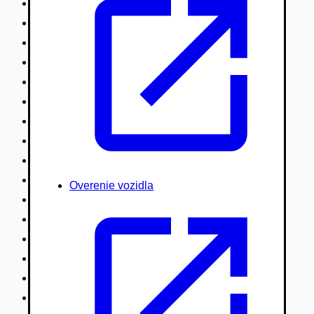
Nákladné vozidlá nad 7,5t
Ťahače a kamióny
Motocykle
Náhradné diely
Autobusy
Vodné/Snežné skútre, štvorkolky
Obytné prívesy autokaravany / bufety
Poľnohospodárske vozidlá / stroje
Stavebné stroje nakladače / sklápače
Hydraulické ruky autožeriavy
Overenie vozidla
Vysokozdvižné vozíky
Špeciály/nosiče kontajnerov
Návesy/prívesy nadstavby
Privesné vozíky
Lode/člny, lietadlá/vznášadlá
Pneumatiky disky