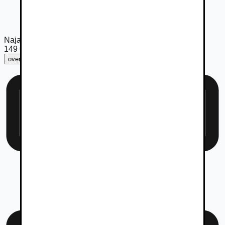
Najazdené km
149 000
km
overiť km