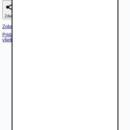
Zdieľať
Nahlásiť
Zobraziť fotogalériu
Pridané cez
všetky fotky (
15
)