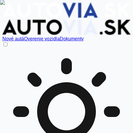
Nové autá
Overenie vozidla
Dokumenty