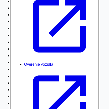
Nákladné vozidlá nad 7,5t
Ťahače a kamióny
Motocykle
Náhradné diely
Autobusy
Vodné/Snežné skútre, štvorkolky
Obytné prívesy autokaravany / bufety
Poľnohospodárske vozidlá / stroje
Stavebné stroje nakladače / sklápače
Hydraulické ruky autožeriavy
Overenie vozidla
Vysokozdvižné vozíky
Špeciály/nosiče kontajnerov
Návesy/prívesy nadstavby
Privesné vozíky
Lode/člny, lietadlá/vznášadlá
Pneumatiky disky