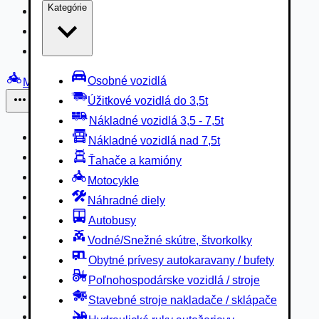
Kategórie
Nákladné vozidlá 3,5 - 7,5t
Nákladné vozidlá nad 7,5t
Ťahače a kamióny
Osobné vozidlá
Motocykle
Úžitkové vozidlá do 3,5t
Iné
Nákladné vozidlá 3,5 - 7,5t
Náhradné diely
Nákladné vozidlá nad 7,5t
Autobusy
Ťahače a kamióny
Vodné/Snežné skútre, štvorkolky
Motocykle
Obytné prívesy autokaravany / bufety
Náhradné diely
Poľnohospodárske vozidlá / stroje
Autobusy
Stavebné stroje nakladače / sklápače
Vodné/Snežné skútre, štvorkolky
Hydraulické ruky autožeriavy
Obytné prívesy autokaravany / bufety
Vysokozdvižné vozíky
Poľnohospodárske vozidlá / stroje
Špeciály/nosiče kontajnerov
Stavebné stroje nakladače / sklápače
Návesy/prívesy nadstavby