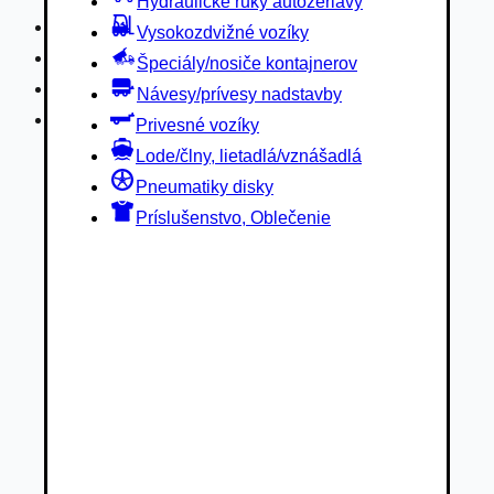
Hydraulické ruky autožeriavy
Privesné vozíky
Vysokozdvižné vozíky
Lode/člny, lietadlá/vznášadlá
Špeciály/nosiče kontajnerov
Pneumatiky disky
Návesy/prívesy nadstavby
Príslušenstvo, Oblečenie
Privesné vozíky
Lode/člny, lietadlá/vznášadlá
Pneumatiky disky
Príslušenstvo, Oblečenie