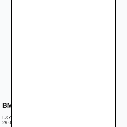
BMW Rad 7 740Li xDrive AT
ID:
AmuDVmVdKLW
29.07.2026