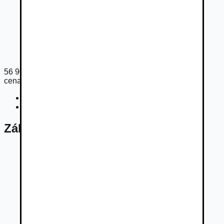
56 900
€
cena s DPH
Cena bez DPH
46 261
€
Registračný poplatok
450
€
Základné údaje