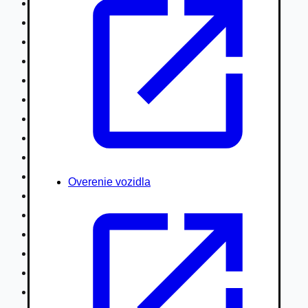
Nákladné vozidlá nad 7,5t
Ťahače a kamióny
Motocykle
Náhradné diely
Autobusy
Vodné/Snežné skútre, štvorkolky
Obytné prívesy autokaravany / bufety
Poľnohospodárske vozidlá / stroje
Stavebné stroje nakladače / sklápače
Hydraulické ruky autožeriavy
Overenie vozidla
Vysokozdvižné vozíky
Špeciály/nosiče kontajnerov
Návesy/prívesy nadstavby
Privesné vozíky
Lode/člny, lietadlá/vznášadlá
Pneumatiky disky