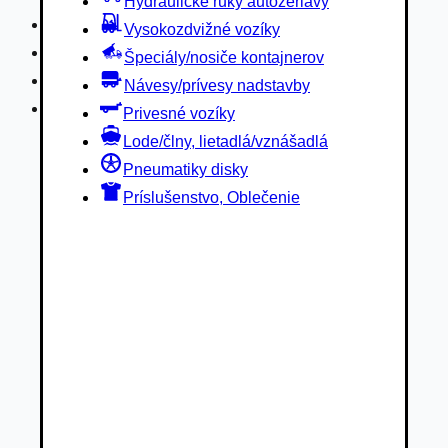
Hydraulické ruky autožeriavy
Privesné vozíky
Vysokozdvižné vozíky
Lode/člny, lietadlá/vznášadlá
Špeciály/nosiče kontajnerov
Pneumatiky disky
Návesy/prívesy nadstavby
Príslušenstvo, Oblečenie
Privesné vozíky
Lode/člny, lietadlá/vznášadlá
Pneumatiky disky
Príslušenstvo, Oblečenie