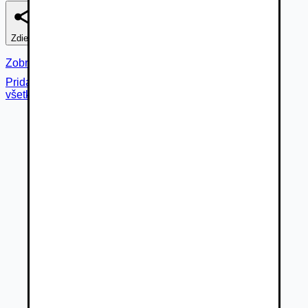
Zdieľať
Nahlásiť
Zobraziť fotogalériu
Pridané cez
všetky fotky (
14
)