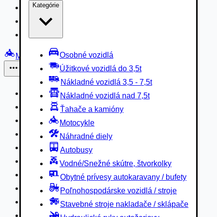
Kategórie
Nákladné vozidlá 3,5 - 7,5t
Nákladné vozidlá nad 7,5t
Ťahače a kamióny
Osobné vozidlá
Motocykle
Úžitkové vozidlá do 3,5t
Iné
Nákladné vozidlá 3,5 - 7,5t
Náhradné diely
Nákladné vozidlá nad 7,5t
Autobusy
Ťahače a kamióny
Vodné/Snežné skútre, štvorkolky
Motocykle
Obytné prívesy autokaravany / bufety
Náhradné diely
Poľnohospodárske vozidlá / stroje
Autobusy
Stavebné stroje nakladače / sklápače
Vodné/Snežné skútre, štvorkolky
Hydraulické ruky autožeriavy
Obytné prívesy autokaravany / bufety
Vysokozdvižné vozíky
Poľnohospodárske vozidlá / stroje
Špeciály/nosiče kontajnerov
Stavebné stroje nakladače / sklápače
Návesy/prívesy nadstavby