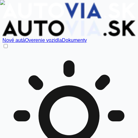
Nové autá
Overenie vozidla
Dokumenty