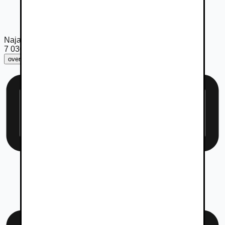
Najazdené km
7 030
km
overiť km