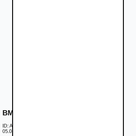
BMW Rad 7 740d mHEV xDrive AT
ID:
AmAD_TZ3odP
05.08.2026