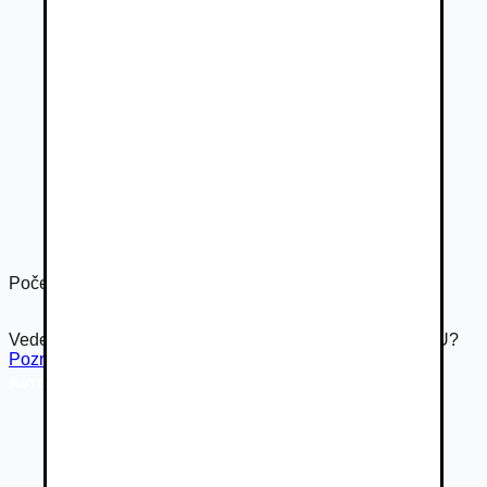
Počet dverí
4
Vedeli ste že Autovia.sk je súčasťou rodiny Autobazar.EU?
Pozrieť inzerát na