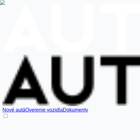
Nové autá
Overenie vozidla
Dokumenty