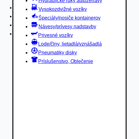
Hydraulické ruky autožeriavy
Privesné vozíky
Vysokozdvižné vozíky
Lode/člny, lietadlá/vznášadlá
Špeciály/nosiče kontajnerov
Pneumatiky disky
Návesy/prívesy nadstavby
Príslušenstvo, Oblečenie
Privesné vozíky
Lode/člny, lietadlá/vznášadlá
Pneumatiky disky
Príslušenstvo, Oblečenie