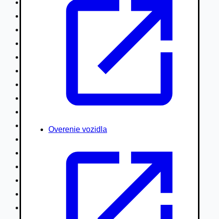
Nákladné vozidlá nad 7,5t
Ťahače a kamióny
Motocykle
Náhradné diely
Autobusy
Vodné/Snežné skútre, štvorkolky
Obytné prívesy autokaravany / bufety
Poľnohospodárske vozidlá / stroje
Stavebné stroje nakladače / sklápače
Hydraulické ruky autožeriavy
Overenie vozidla
Vysokozdvižné vozíky
Špeciály/nosiče kontajnerov
Návesy/prívesy nadstavby
Privesné vozíky
Lode/člny, lietadlá/vznášadlá
Pneumatiky disky