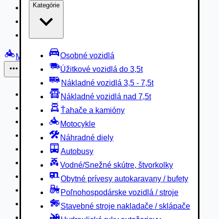
Kategórie
Nákladné vozidlá 3,5 - 7,5t
Nákladné vozidlá nad 7,5t
Ťahače a kamióny
Osobné vozidlá
Motocykle
Úžitkové vozidlá do 3,5t
Iné
Nákladné vozidlá 3,5 - 7,5t
Náhradné diely
Nákladné vozidlá nad 7,5t
Autobusy
Ťahače a kamióny
Vodné/Snežné skútre, štvorkolky
Motocykle
Obytné prívesy autokaravany / bufety
Náhradné diely
Poľnohospodárske vozidlá / stroje
Autobusy
Stavebné stroje nakladače / sklápače
Vodné/Snežné skútre, štvorkolky
Hydraulické ruky autožeriavy
Obytné prívesy autokaravany / bufety
Vysokozdvižné vozíky
Poľnohospodárske vozidlá / stroje
Špeciály/nosiče kontajnerov
Stavebné stroje nakladače / sklápače
Návesy/prívesy nadstavby