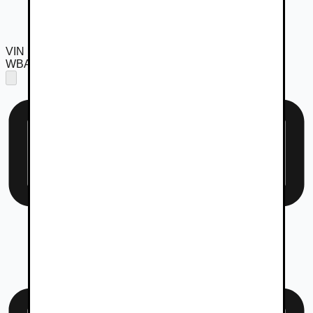
VIN
WBAJW81070BK58999