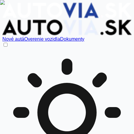
Nové autá
Overenie vozidla
Dokumenty