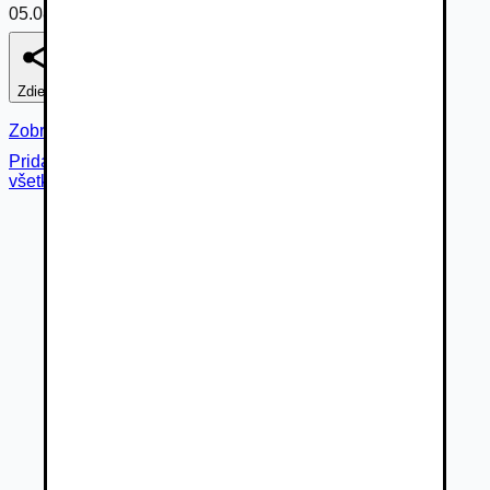
05.08.2026
Zdieľať
Nahlásiť
Zobraziť fotogalériu
Pridané cez
všetky fotky (
47
)