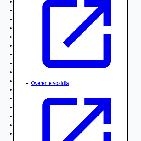
Nákladné vozidlá nad 7,5t
Ťahače a kamióny
Motocykle
Náhradné diely
Autobusy
Vodné/Snežné skútre, štvorkolky
Obytné prívesy autokaravany / bufety
Poľnohospodárske vozidlá / stroje
Stavebné stroje nakladače / sklápače
Hydraulické ruky autožeriavy
Overenie vozidla
Vysokozdvižné vozíky
Špeciály/nosiče kontajnerov
Návesy/prívesy nadstavby
Privesné vozíky
Lode/člny, lietadlá/vznášadlá
Pneumatiky disky