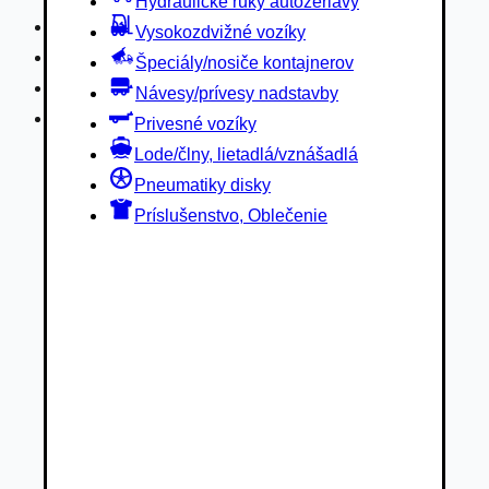
Hydraulické ruky autožeriavy
Privesné vozíky
Vysokozdvižné vozíky
Lode/člny, lietadlá/vznášadlá
Špeciály/nosiče kontajnerov
Pneumatiky disky
Návesy/prívesy nadstavby
Príslušenstvo, Oblečenie
Privesné vozíky
Lode/člny, lietadlá/vznášadlá
Pneumatiky disky
Príslušenstvo, Oblečenie