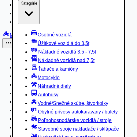
Kategórie
Nákladné vozidlá 3,5 - 7,5t
Nákladné vozidlá nad 7,5t
Ťahače a kamióny
Osobné vozidlá
Motocykle
Úžitkové vozidlá do 3,5t
Iné
Nákladné vozidlá 3,5 - 7,5t
Náhradné diely
Nákladné vozidlá nad 7,5t
Autobusy
Ťahače a kamióny
Vodné/Snežné skútre, štvorkolky
Motocykle
Obytné prívesy autokaravany / bufety
Náhradné diely
Poľnohospodárske vozidlá / stroje
Autobusy
Stavebné stroje nakladače / sklápače
Vodné/Snežné skútre, štvorkolky
Hydraulické ruky autožeriavy
Obytné prívesy autokaravany / bufety
Vysokozdvižné vozíky
Poľnohospodárske vozidlá / stroje
Špeciály/nosiče kontajnerov
Stavebné stroje nakladače / sklápače
Návesy/prívesy nadstavby