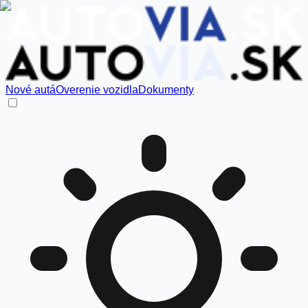
Nové autá
Overenie vozidla
Dokumenty