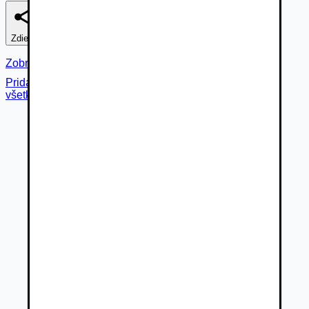
Zdieľať
Nahlásiť
Zobraziť fotogalériu
Pridané cez
všetky fotky (
49
)