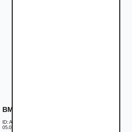
BMW Rad 5 Touring 520d xDrive
ID:
Am04u1b5JqAe
05.08.2026