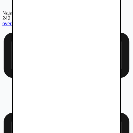
Najazdené km
242 331
km
overiť km