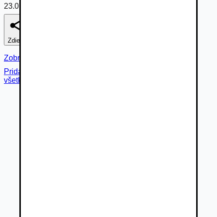
23.07.2026
Zdieľať
Nahlásiť
Zobraziť fotogalériu
Pridané cez
všetky fotky (
68
)