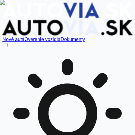
Nové autá
Overenie vozidla
Dokumenty