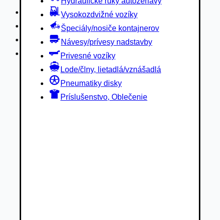
Hydraulické ruky autožeriavy
Privesné vozíky
Vysokozdvižné vozíky
Lode/člny, lietadlá/vznášadlá
Špeciály/nosiče kontajnerov
Pneumatiky disky
Návesy/prívesy nadstavby
Príslušenstvo, Oblečenie
Privesné vozíky
Lode/člny, lietadlá/vznášadlá
Pneumatiky disky
Príslušenstvo, Oblečenie