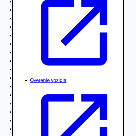
Nákladné vozidlá nad 7,5t
Ťahače a kamióny
Motocykle
Náhradné diely
Autobusy
Vodné/Snežné skútre, štvorkolky
Obytné prívesy autokaravany / bufety
Poľnohospodárske vozidlá / stroje
Stavebné stroje nakladače / sklápače
Hydraulické ruky autožeriavy
Overenie vozidla
Vysokozdvižné vozíky
Špeciály/nosiče kontajnerov
Návesy/prívesy nadstavby
Privesné vozíky
Lode/člny, lietadlá/vznášadlá
Pneumatiky disky