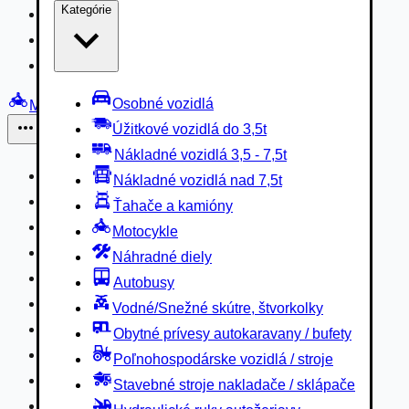
Kategórie
Nákladné vozidlá 3,5 - 7,5t
Nákladné vozidlá nad 7,5t
Ťahače a kamióny
Osobné vozidlá
Motocykle
Úžitkové vozidlá do 3,5t
Iné
Nákladné vozidlá 3,5 - 7,5t
Náhradné diely
Nákladné vozidlá nad 7,5t
Autobusy
Ťahače a kamióny
Vodné/Snežné skútre, štvorkolky
Motocykle
Obytné prívesy autokaravany / bufety
Náhradné diely
Poľnohospodárske vozidlá / stroje
Autobusy
Stavebné stroje nakladače / sklápače
Vodné/Snežné skútre, štvorkolky
Hydraulické ruky autožeriavy
Obytné prívesy autokaravany / bufety
Vysokozdvižné vozíky
Poľnohospodárske vozidlá / stroje
Špeciály/nosiče kontajnerov
Stavebné stroje nakladače / sklápače
Návesy/prívesy nadstavby