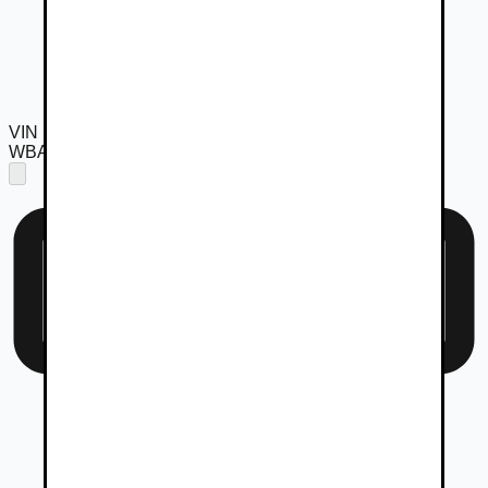
VIN
WBA21FL020CR61652