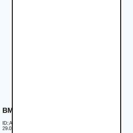
BMW Rad 5 520d mHEV xDrive AT
ID:
AmeC3yQ2tYm
29.07.2026