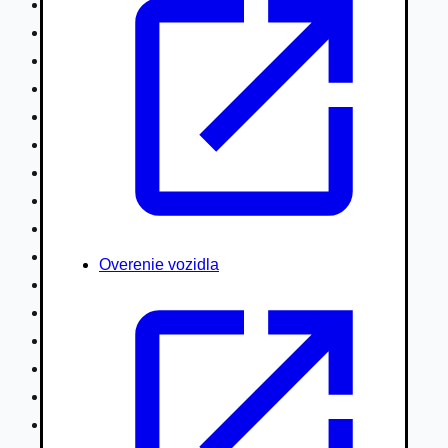
Nákladné vozidlá nad 7,5t
Ťahače a kamióny
Motocykle
Náhradné diely
Autobusy
Vodné/Snežné skútre, štvorkolky
Obytné prívesy autokaravany / bufety
Poľnohospodárske vozidlá / stroje
Stavebné stroje nakladače / sklápače
Hydraulické ruky autožeriavy
Overenie vozidla
Vysokozdvižné vozíky
Špeciály/nosiče kontajnerov
Návesy/prívesy nadstavby
Privesné vozíky
Lode/člny, lietadlá/vznášadlá
Pneumatiky disky