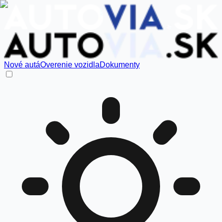
Nové autá
Overenie vozidla
Dokumenty