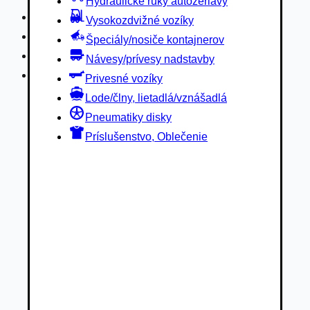
Hydraulické ruky autožeriavy
Privesné vozíky
Vysokozdvižné vozíky
Lode/člny, lietadlá/vznášadlá
Špeciály/nosiče kontajnerov
Pneumatiky disky
Návesy/prívesy nadstavby
Príslušenstvo, Oblečenie
Privesné vozíky
Lode/člny, lietadlá/vznášadlá
Pneumatiky disky
Príslušenstvo, Oblečenie