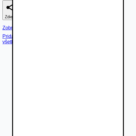
Zdieľať
Nahlásiť
Zobraziť fotogalériu
Pridané cez
všetky fotky (
16
)