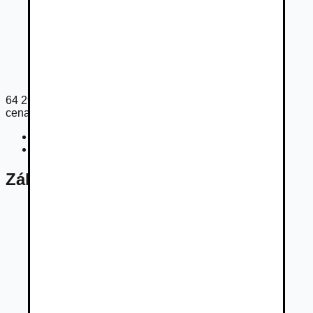
64 297
€
cena s DPH
Cena bez DPH
52 274
€
Registračný poplatok
225
€
Základné údaje