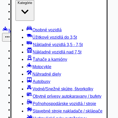
Kategórie
Nákladné vozidlá 3,5 - 7,5t
Nákladné vozidlá nad 7,5t
Ťahače a kamióny
Osobné vozidlá
Motocykle
Úžitkové vozidlá do 3,5t
Iné
Nákladné vozidlá 3,5 - 7,5t
Náhradné diely
Nákladné vozidlá nad 7,5t
Autobusy
Ťahače a kamióny
Vodné/Snežné skútre, štvorkolky
Motocykle
Obytné prívesy autokaravany / bufety
Náhradné diely
Poľnohospodárske vozidlá / stroje
Autobusy
Stavebné stroje nakladače / sklápače
Vodné/Snežné skútre, štvorkolky
Hydraulické ruky autožeriavy
Obytné prívesy autokaravany / bufety
Vysokozdvižné vozíky
Poľnohospodárske vozidlá / stroje
Špeciály/nosiče kontajnerov
Stavebné stroje nakladače / sklápače
Návesy/prívesy nadstavby