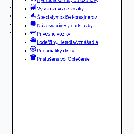
Hydraulické ruky autožeriavy
Privesné vozíky
Vysokozdvižné vozíky
Lode/člny, lietadlá/vznášadlá
Špeciály/nosiče kontajnerov
Pneumatiky disky
Návesy/prívesy nadstavby
Príslušenstvo, Oblečenie
Privesné vozíky
Lode/člny, lietadlá/vznášadlá
Pneumatiky disky
Príslušenstvo, Oblečenie