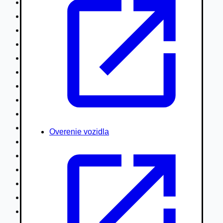
Nákladné vozidlá nad 7,5t
Ťahače a kamióny
Motocykle
Náhradné diely
Autobusy
Vodné/Snežné skútre, štvorkolky
Obytné prívesy autokaravany / bufety
Poľnohospodárske vozidlá / stroje
Stavebné stroje nakladače / sklápače
Hydraulické ruky autožeriavy
Overenie vozidla
Vysokozdvižné vozíky
Špeciály/nosiče kontajnerov
Návesy/prívesy nadstavby
Privesné vozíky
Lode/člny, lietadlá/vznášadlá
Pneumatiky disky