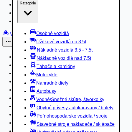
Kategórie
Nákladné vozidlá 3,5 - 7,5t
Nákladné vozidlá nad 7,5t
Ťahače a kamióny
Osobné vozidlá
Motocykle
Úžitkové vozidlá do 3,5t
Iné
Nákladné vozidlá 3,5 - 7,5t
Náhradné diely
Nákladné vozidlá nad 7,5t
Autobusy
Ťahače a kamióny
Vodné/Snežné skútre, štvorkolky
Motocykle
Obytné prívesy autokaravany / bufety
Náhradné diely
Poľnohospodárske vozidlá / stroje
Autobusy
Stavebné stroje nakladače / sklápače
Vodné/Snežné skútre, štvorkolky
Hydraulické ruky autožeriavy
Obytné prívesy autokaravany / bufety
Vysokozdvižné vozíky
Poľnohospodárske vozidlá / stroje
Špeciály/nosiče kontajnerov
Stavebné stroje nakladače / sklápače
Návesy/prívesy nadstavby