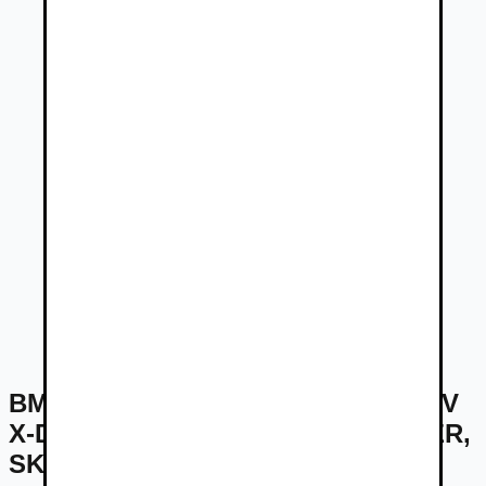
BMW Rad 4 Gran Coupé 420d mHEV
X-Drive AT M-Sport ZÁRUKA, LASER,
SK ŠPZ