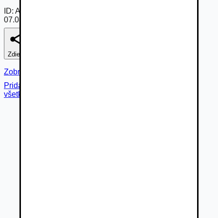
ID:
AmtBQsjdTOG
07.08.2026
Zdieľať
Nahlásiť
Zobraziť fotogalériu
Pridané cez
všetky fotky (
38
)