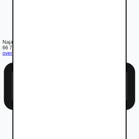
Najazdené km
66 769
km
overiť km