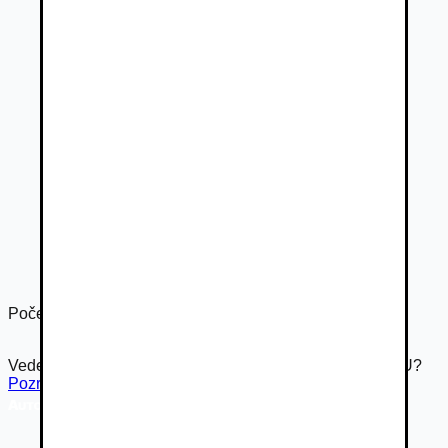
Počet dverí
5
Vedeli ste že Autovia.sk je súčasťou rodiny Autobazar.EU?
Pozrieť inzerát na