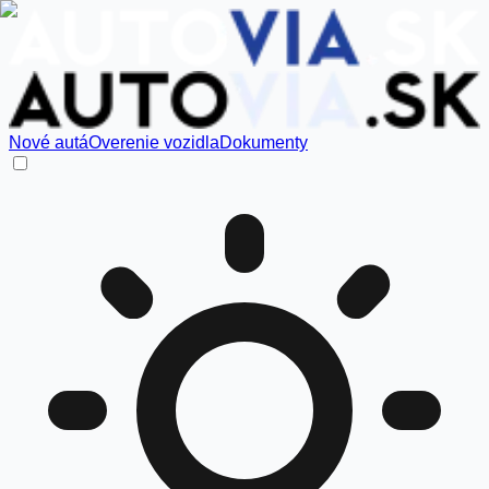
Nové autá
Overenie vozidla
Dokumenty