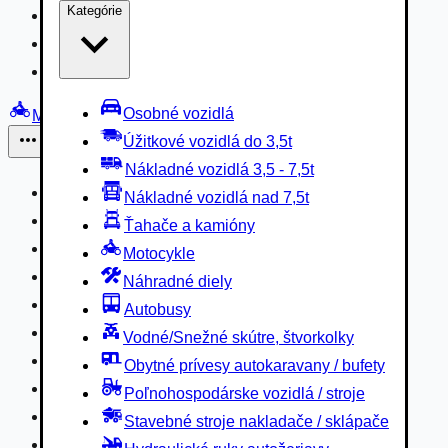
Kategórie
Nákladné vozidlá 3,5 - 7,5t
Nákladné vozidlá nad 7,5t
Ťahače a kamióny
Osobné vozidlá
Motocykle
Úžitkové vozidlá do 3,5t
Iné
Nákladné vozidlá 3,5 - 7,5t
Náhradné diely
Nákladné vozidlá nad 7,5t
Autobusy
Ťahače a kamióny
Vodné/Snežné skútre, štvorkolky
Motocykle
Obytné prívesy autokaravany / bufety
Náhradné diely
Poľnohospodárske vozidlá / stroje
Autobusy
Stavebné stroje nakladače / sklápače
Vodné/Snežné skútre, štvorkolky
Hydraulické ruky autožeriavy
Obytné prívesy autokaravany / bufety
Vysokozdvižné vozíky
Poľnohospodárske vozidlá / stroje
Špeciály/nosiče kontajnerov
Stavebné stroje nakladače / sklápače
Návesy/prívesy nadstavby