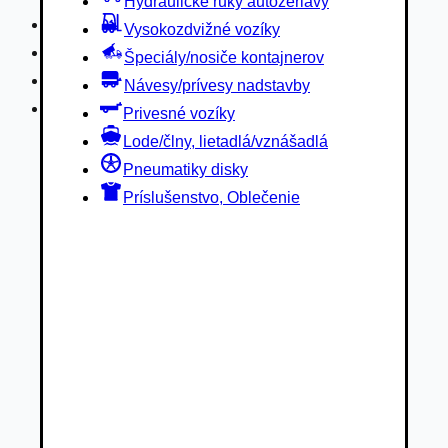
Hydraulické ruky autožeriavy
Privesné vozíky
Vysokozdvižné vozíky
Lode/člny, lietadlá/vznášadlá
Špeciály/nosiče kontajnerov
Pneumatiky disky
Návesy/prívesy nadstavby
Príslušenstvo, Oblečenie
Privesné vozíky
Lode/člny, lietadlá/vznášadlá
Pneumatiky disky
Príslušenstvo, Oblečenie