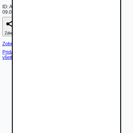
ID:
Am22o0GAOEU
09.08.2026
Zdieľať
Nahlásiť
Zobraziť fotogalériu
Pridané cez
všetky fotky (
25
)