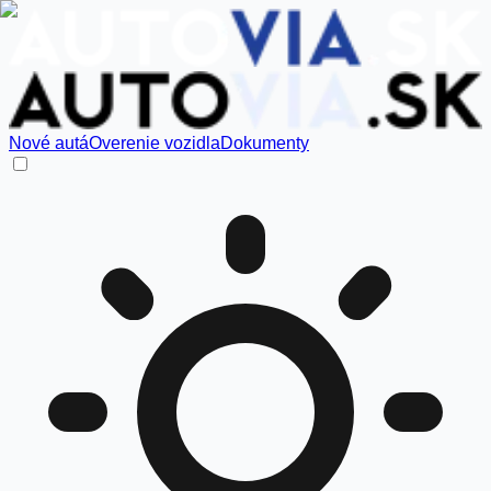
Nové autá
Overenie vozidla
Dokumenty