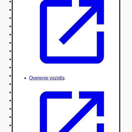
Nákladné vozidlá nad 7,5t
Ťahače a kamióny
Motocykle
Náhradné diely
Autobusy
Vodné/Snežné skútre, štvorkolky
Obytné prívesy autokaravany / bufety
Poľnohospodárske vozidlá / stroje
Stavebné stroje nakladače / sklápače
Hydraulické ruky autožeriavy
Overenie vozidla
Vysokozdvižné vozíky
Špeciály/nosiče kontajnerov
Návesy/prívesy nadstavby
Privesné vozíky
Lode/člny, lietadlá/vznášadlá
Pneumatiky disky