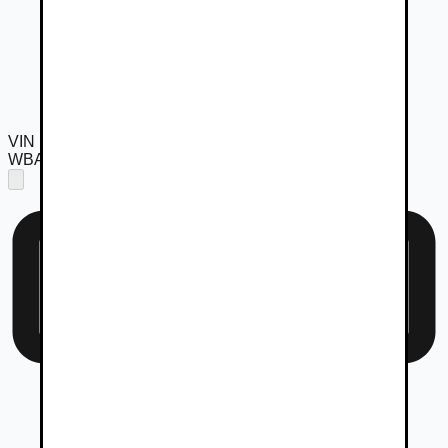
VIN
WBA8J11050K850146