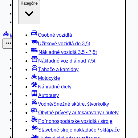
Kategórie
Nákladné vozidlá 3,5 - 7,5t
Nákladné vozidlá nad 7,5t
Ťahače a kamióny
Osobné vozidlá
Motocykle
Úžitkové vozidlá do 3,5t
Iné
Nákladné vozidlá 3,5 - 7,5t
Náhradné diely
Nákladné vozidlá nad 7,5t
Autobusy
Ťahače a kamióny
Vodné/Snežné skútre, štvorkolky
Motocykle
Obytné prívesy autokaravany / bufety
Náhradné diely
Poľnohospodárske vozidlá / stroje
Autobusy
Stavebné stroje nakladače / sklápače
Vodné/Snežné skútre, štvorkolky
Hydraulické ruky autožeriavy
Obytné prívesy autokaravany / bufety
Vysokozdvižné vozíky
Poľnohospodárske vozidlá / stroje
Špeciály/nosiče kontajnerov
Stavebné stroje nakladače / sklápače
Návesy/prívesy nadstavby