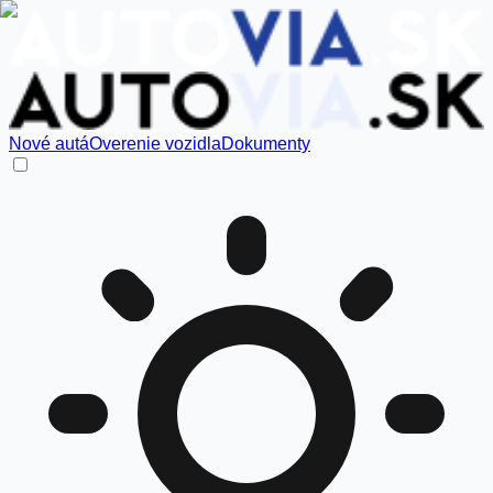
Nové autá
Overenie vozidla
Dokumenty