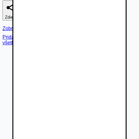
Zdieľať
Nahlásiť
Zobraziť fotogalériu
Pridané cez
všetky fotky (
15
)