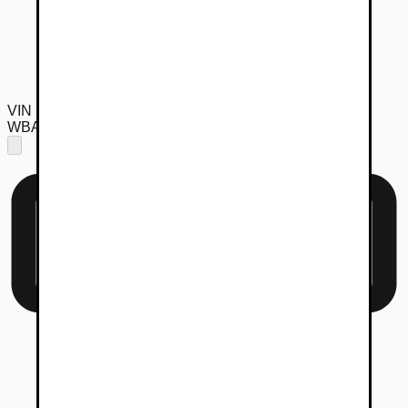
VIN
WBA3D11080F397022