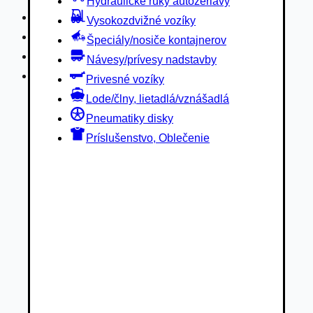
Hydraulické ruky autožeriavy
Privesné vozíky
Vysokozdvižné vozíky
Lode/člny, lietadlá/vznášadlá
Špeciály/nosiče kontajnerov
Pneumatiky disky
Návesy/prívesy nadstavby
Príslušenstvo, Oblečenie
Privesné vozíky
Lode/člny, lietadlá/vznášadlá
Pneumatiky disky
Príslušenstvo, Oblečenie