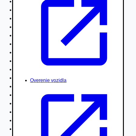
Nákladné vozidlá nad 7,5t
Ťahače a kamióny
Motocykle
Náhradné diely
Autobusy
Vodné/Snežné skútre, štvorkolky
Obytné prívesy autokaravany / bufety
Poľnohospodárske vozidlá / stroje
Stavebné stroje nakladače / sklápače
Hydraulické ruky autožeriavy
Overenie vozidla
Vysokozdvižné vozíky
Špeciály/nosiče kontajnerov
Návesy/prívesy nadstavby
Privesné vozíky
Lode/člny, lietadlá/vznášadlá
Pneumatiky disky