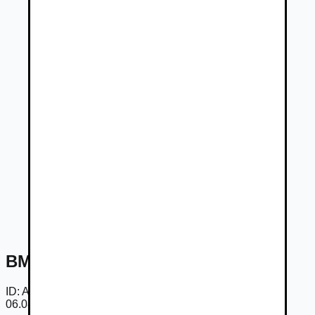
BMW Rad 3 318d AT
ID:
Am1GXibhnGU
06.08.2026