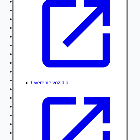
Nákladné vozidlá nad 7,5t
Ťahače a kamióny
Motocykle
Náhradné diely
Autobusy
Vodné/Snežné skútre, štvorkolky
Obytné prívesy autokaravany / bufety
Poľnohospodárske vozidlá / stroje
Stavebné stroje nakladače / sklápače
Hydraulické ruky autožeriavy
Overenie vozidla
Vysokozdvižné vozíky
Špeciály/nosiče kontajnerov
Návesy/prívesy nadstavby
Privesné vozíky
Lode/člny, lietadlá/vznášadlá
Pneumatiky disky