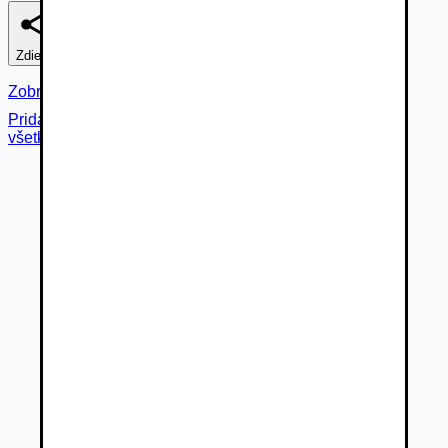
Zdieľať
Nahlásiť
Zobraziť fotogalériu
Pridané cez
všetky fotky (
39
)