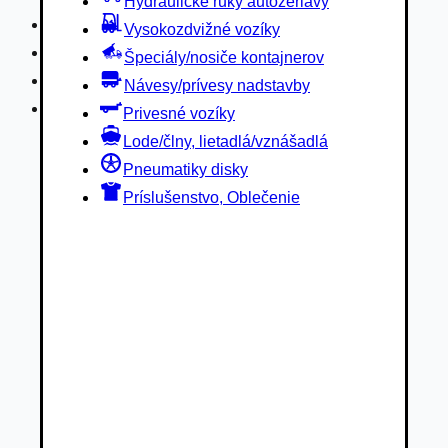
Hydraulické ruky autožeriavy
Privesné vozíky
Vysokozdvižné vozíky
Lode/člny, lietadlá/vznášadlá
Špeciály/nosiče kontajnerov
Pneumatiky disky
Návesy/prívesy nadstavby
Príslušenstvo, Oblečenie
Privesné vozíky
Lode/člny, lietadlá/vznášadlá
Pneumatiky disky
Príslušenstvo, Oblečenie