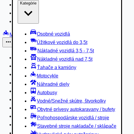
Kategórie
Nákladné vozidlá 3,5 - 7,5t
Nákladné vozidlá nad 7,5t
Ťahače a kamióny
Osobné vozidlá
Motocykle
Úžitkové vozidlá do 3,5t
Iné
Nákladné vozidlá 3,5 - 7,5t
Náhradné diely
Nákladné vozidlá nad 7,5t
Autobusy
Ťahače a kamióny
Vodné/Snežné skútre, štvorkolky
Motocykle
Obytné prívesy autokaravany / bufety
Náhradné diely
Poľnohospodárske vozidlá / stroje
Autobusy
Stavebné stroje nakladače / sklápače
Vodné/Snežné skútre, štvorkolky
Hydraulické ruky autožeriavy
Obytné prívesy autokaravany / bufety
Vysokozdvižné vozíky
Poľnohospodárske vozidlá / stroje
Špeciály/nosiče kontajnerov
Stavebné stroje nakladače / sklápače
Návesy/prívesy nadstavby