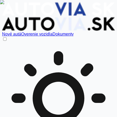
Nové autá
Overenie vozidla
Dokumenty