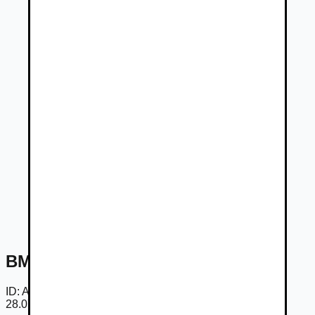
BMW Rad 2 Gran Coupé 2 218i AT
ID:
Amnn7zS-Sbu
28.07.2026