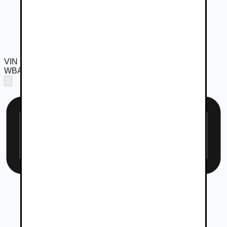
VIN
WBA11AK0307L22513