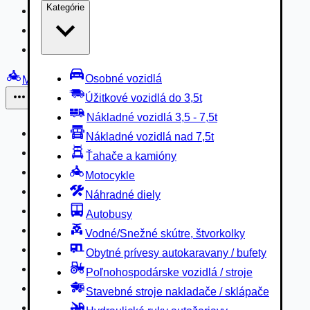
Kategórie
Nákladné vozidlá 3,5 - 7,5t
Nákladné vozidlá nad 7,5t
Ťahače a kamióny
Osobné vozidlá
Motocykle
Úžitkové vozidlá do 3,5t
Iné
Nákladné vozidlá 3,5 - 7,5t
Náhradné diely
Nákladné vozidlá nad 7,5t
Autobusy
Ťahače a kamióny
Vodné/Snežné skútre, štvorkolky
Motocykle
Obytné prívesy autokaravany / bufety
Náhradné diely
Poľnohospodárske vozidlá / stroje
Autobusy
Stavebné stroje nakladače / sklápače
Vodné/Snežné skútre, štvorkolky
Hydraulické ruky autožeriavy
Obytné prívesy autokaravany / bufety
Vysokozdvižné vozíky
Poľnohospodárske vozidlá / stroje
Špeciály/nosiče kontajnerov
Stavebné stroje nakladače / sklápače
Návesy/prívesy nadstavby