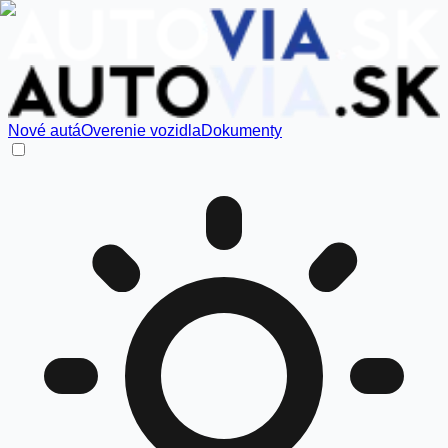
Nové autá
Overenie vozidla
Dokumenty