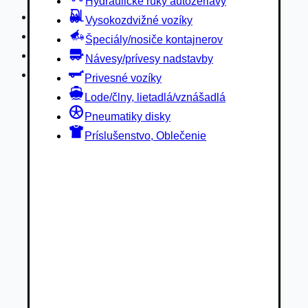
Hydraulické ruky autožeriavy
Privesné vozíky
Vysokozdvižné vozíky
Lode/člny, lietadlá/vznášadlá
Špeciály/nosiče kontajnerov
Pneumatiky disky
Návesy/prívesy nadstavby
Príslušenstvo, Oblečenie
Privesné vozíky
Lode/člny, lietadlá/vznášadlá
Pneumatiky disky
Príslušenstvo, Oblečenie