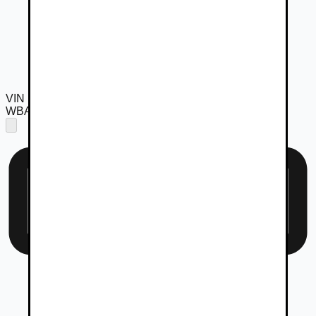
VIN
WBA21EA0607P56602