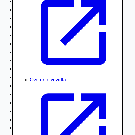
Nákladné vozidlá nad 7,5t
Ťahače a kamióny
Motocykle
Náhradné diely
Autobusy
Vodné/Snežné skútre, štvorkolky
Obytné prívesy autokaravany / bufety
Poľnohospodárske vozidlá / stroje
Stavebné stroje nakladače / sklápače
Hydraulické ruky autožeriavy
Overenie vozidla
Vysokozdvižné vozíky
Špeciály/nosiče kontajnerov
Návesy/prívesy nadstavby
Privesné vozíky
Lode/člny, lietadlá/vznášadlá
Pneumatiky disky