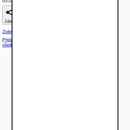
05.08.2026
Zdieľať
Nahlásiť
Zobraziť fotogalériu
Pridané cez
všetky fotky (
43
)