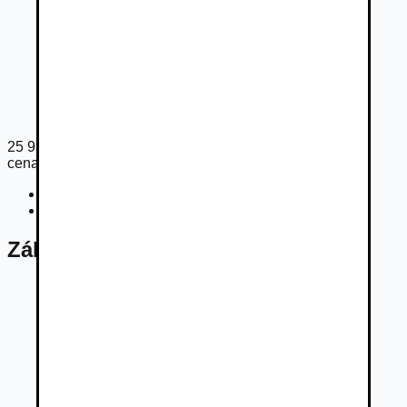
25 999
€
cena s DPH
Cena bez DPH
21 138
€
Registračný poplatok
33
€
Základné údaje