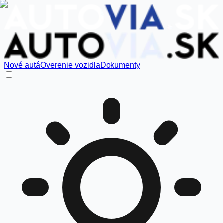
Nové autá
Overenie vozidla
Dokumenty