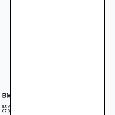
BMW Rad 1 118d
ID:
AmovsnkzfWO
07.07.2026