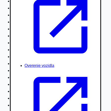
Nákladné vozidlá nad 7,5t
Ťahače a kamióny
Motocykle
Náhradné diely
Autobusy
Vodné/Snežné skútre, štvorkolky
Obytné prívesy autokaravany / bufety
Poľnohospodárske vozidlá / stroje
Stavebné stroje nakladače / sklápače
Hydraulické ruky autožeriavy
Overenie vozidla
Vysokozdvižné vozíky
Špeciály/nosiče kontajnerov
Návesy/prívesy nadstavby
Privesné vozíky
Lode/člny, lietadlá/vznášadlá
Pneumatiky disky