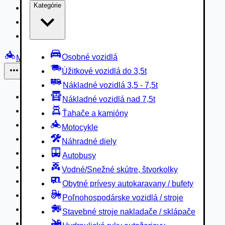
Kategórie
Nákladné vozidlá 3,5 - 7,5t
Nákladné vozidlá nad 7,5t
Ťahače a kamióny
Osobné vozidlá
Motocykle
Úžitkové vozidlá do 3,5t
Iné
Nákladné vozidlá 3,5 - 7,5t
Náhradné diely
Nákladné vozidlá nad 7,5t
Autobusy
Ťahače a kamióny
Vodné/Snežné skútre, štvorkolky
Motocykle
Obytné prívesy autokaravany / bufety
Náhradné diely
Poľnohospodárske vozidlá / stroje
Autobusy
Stavebné stroje nakladače / sklápače
Vodné/Snežné skútre, štvorkolky
Hydraulické ruky autožeriavy
Obytné prívesy autokaravany / bufety
Vysokozdvižné vozíky
Poľnohospodárske vozidlá / stroje
Špeciály/nosiče kontajnerov
Stavebné stroje nakladače / sklápače
Návesy/prívesy nadstavby