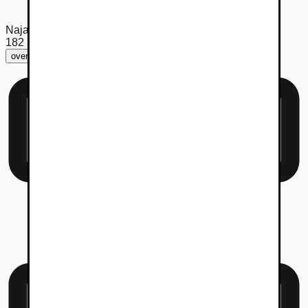
Najazdené km
182 315
km
overiť km