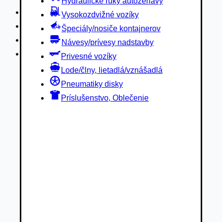
Hydraulické ruky autožeriavy
Privesné vozíky
Vysokozdvižné vozíky
Lode/člny, lietadlá/vznášadlá
Špeciály/nosiče kontajnerov
Pneumatiky disky
Návesy/prívesy nadstavby
Príslušenstvo, Oblečenie
Privesné vozíky
Lode/člny, lietadlá/vznášadlá
Pneumatiky disky
Príslušenstvo, Oblečenie