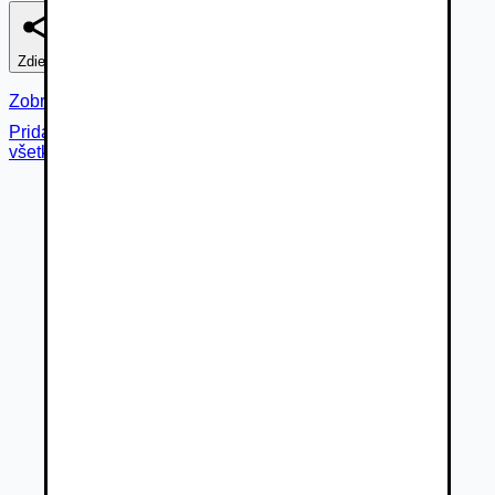
Zdieľať
Nahlásiť
Zobraziť fotogalériu
Pridané cez
všetky fotky (
19
)