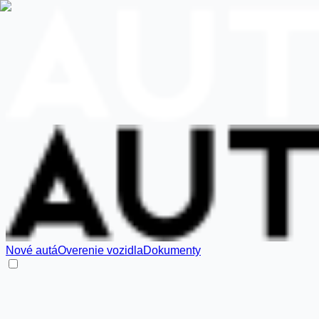
Nové autá
Overenie vozidla
Dokumenty