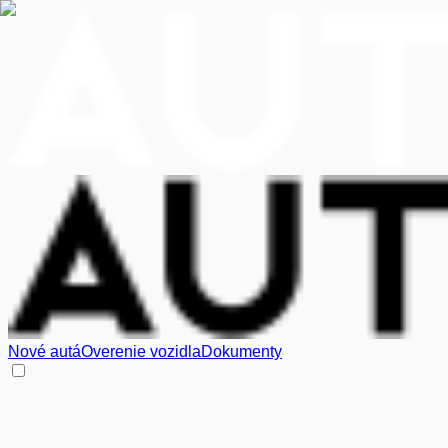
Nové autá
Overenie vozidla
Dokumenty