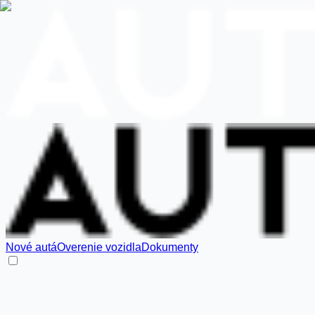
Nové autá
Overenie vozidla
Dokumenty