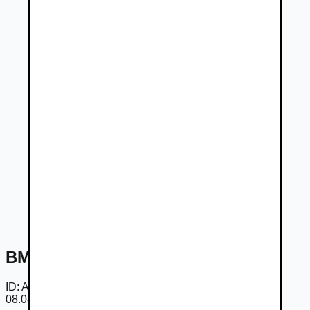
BMW 520d xDrive Touring
ID:
AbCUt0NQzBFE
08.08.2026