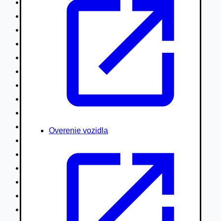
Nákladné vozidlá nad 7,5t
Ťahače a kamióny
Motocykle
Náhradné diely
Autobusy
Vodné/Snežné skútre, štvorkolky
Obytné prívesy autokaravany / bufety
Poľnohospodárske vozidlá / stroje
Stavebné stroje nakladače / sklápače
Hydraulické ruky autožeriavy
Overenie vozidla
Vysokozdvižné vozíky
Špeciály/nosiče kontajnerov
Návesy/prívesy nadstavby
Privesné vozíky
Lode/člny, lietadlá/vznášadlá
Pneumatiky disky