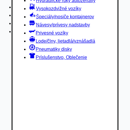
Hydraulické ruky autožeriavy
Privesné vozíky
Vysokozdvižné vozíky
Lode/člny, lietadlá/vznášadlá
Špeciály/nosiče kontajnerov
Pneumatiky disky
Návesy/prívesy nadstavby
Príslušenstvo, Oblečenie
Privesné vozíky
Lode/člny, lietadlá/vznášadlá
Pneumatiky disky
Príslušenstvo, Oblečenie