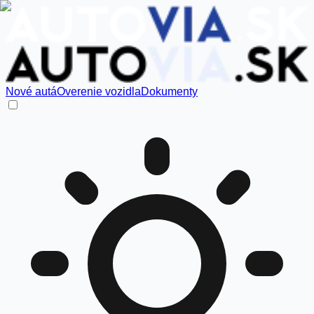
Nové autá
Overenie vozidla
Dokumenty