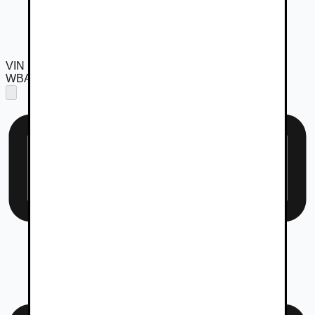
VIN
WBA21GW030CU74834