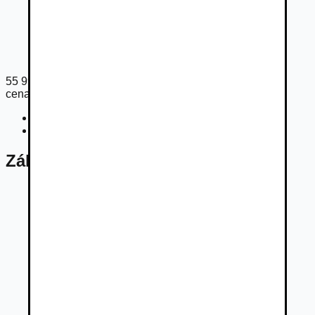
55 999
€
cena s DPH
Cena bez DPH
45 528
€
Registračný poplatok
225
€
Základné údaje