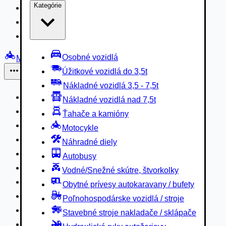
Kategórie
Nákladné vozidlá 3,5 - 7,5t
Nákladné vozidlá nad 7,5t
Ťahače a kamióny
Osobné vozidlá
Motocykle
Úžitkové vozidlá do 3,5t
Iné
Nákladné vozidlá 3,5 - 7,5t
Náhradné diely
Nákladné vozidlá nad 7,5t
Autobusy
Ťahače a kamióny
Vodné/Snežné skútre, štvorkolky
Motocykle
Obytné prívesy autokaravany / bufety
Náhradné diely
Poľnohospodárske vozidlá / stroje
Autobusy
Stavebné stroje nakladače / sklápače
Vodné/Snežné skútre, štvorkolky
Hydraulické ruky autožeriavy
Obytné prívesy autokaravany / bufety
Vysokozdvižné vozíky
Poľnohospodárske vozidlá / stroje
Špeciály/nosiče kontajnerov
Stavebné stroje nakladače / sklápače
Návesy/prívesy nadstavby