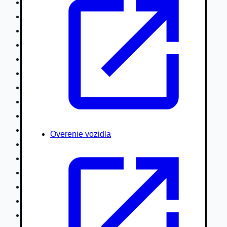
Nákladné vozidlá nad 7,5t
Ťahače a kamióny
Motocykle
Náhradné diely
Autobusy
Vodné/Snežné skútre, štvorkolky
Obytné prívesy autokaravany / bufety
Poľnohospodárske vozidlá / stroje
Stavebné stroje nakladače / sklápače
Hydraulické ruky autožeriavy
Overenie vozidla
Vysokozdvižné vozíky
Špeciály/nosiče kontajnerov
Návesy/prívesy nadstavby
Privesné vozíky
Lode/člny, lietadlá/vznášadlá
Pneumatiky disky