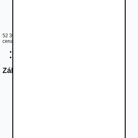
52 300
€
cena s DPH
Cena bez DPH
42 521
€
Registračný poplatok
225
€
Základné údaje