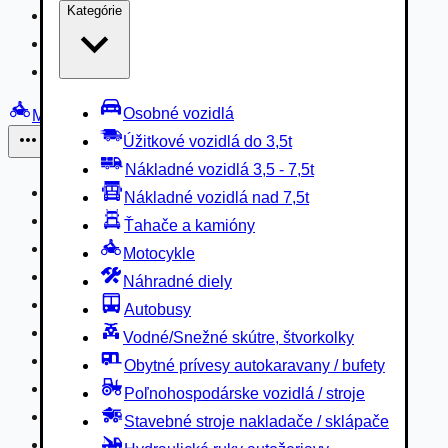
Kategórie
Nákladné vozidlá 3,5 - 7,5t
Nákladné vozidlá nad 7,5t
Ťahače a kamióny
Osobné vozidlá
Motocykle
Úžitkové vozidlá do 3,5t
Iné
Nákladné vozidlá 3,5 - 7,5t
Náhradné diely
Nákladné vozidlá nad 7,5t
Autobusy
Ťahače a kamióny
Vodné/Snežné skútre, štvorkolky
Motocykle
Obytné prívesy autokaravany / bufety
Náhradné diely
Poľnohospodárske vozidlá / stroje
Autobusy
Stavebné stroje nakladače / sklápače
Vodné/Snežné skútre, štvorkolky
Hydraulické ruky autožeriavy
Obytné prívesy autokaravany / bufety
Vysokozdvižné vozíky
Poľnohospodárske vozidlá / stroje
Špeciály/nosiče kontajnerov
Stavebné stroje nakladače / sklápače
Návesy/prívesy nadstavby