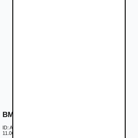
BMW 520d xDrive Sedan
ID:
Ab88d6d_2Uq
11.06.2026