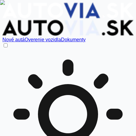
Nové autá
Overenie vozidla
Dokumenty