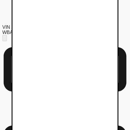
VIN
WBA21FL050CU31580