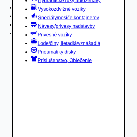
Hydraulické ruky autožeriavy
Privesné vozíky
Vysokozdvižné vozíky
Lode/člny, lietadlá/vznášadlá
Špeciály/nosiče kontajnerov
Pneumatiky disky
Návesy/prívesy nadstavby
Príslušenstvo, Oblečenie
Privesné vozíky
Lode/člny, lietadlá/vznášadlá
Pneumatiky disky
Príslušenstvo, Oblečenie