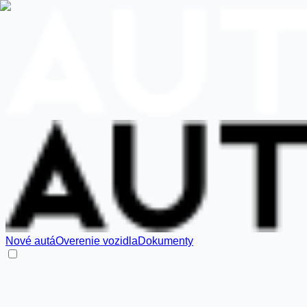
Nové autá
Overenie vozidla
Dokumenty