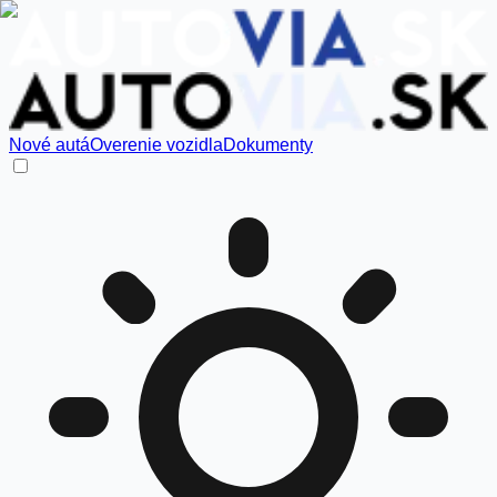
Nové autá
Overenie vozidla
Dokumenty