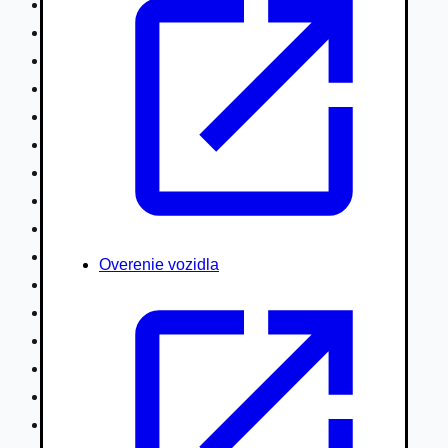
Nákladné vozidlá nad 7,5t
Ťahače a kamióny
Motocykle
Náhradné diely
Autobusy
Vodné/Snežné skútre, štvorkolky
Obytné prívesy autokaravany / bufety
Poľnohospodárske vozidlá / stroje
Stavebné stroje nakladače / sklápače
Hydraulické ruky autožeriavy
Overenie vozidla
Vysokozdvižné vozíky
Špeciály/nosiče kontajnerov
Návesy/prívesy nadstavby
Privesné vozíky
Lode/člny, lietadlá/vznášadlá
Pneumatiky disky