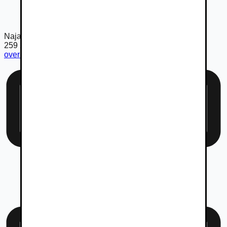
Najazdené km
259 205
km
overiť km