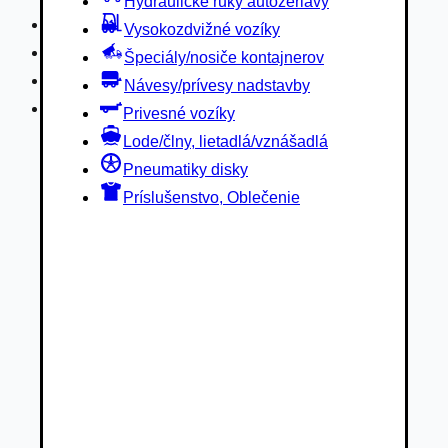
Hydraulické ruky autožeriavy
Privesné vozíky
Vysokozdvižné vozíky
Lode/člny, lietadlá/vznášadlá
Špeciály/nosiče kontajnerov
Pneumatiky disky
Návesy/prívesy nadstavby
Príslušenstvo, Oblečenie
Privesné vozíky
Lode/člny, lietadlá/vznášadlá
Pneumatiky disky
Príslušenstvo, Oblečenie