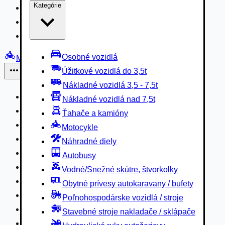
Kategórie
Nákladné vozidlá 3,5 - 7,5t
Nákladné vozidlá nad 7,5t
Ťahače a kamióny
Osobné vozidlá
Motocykle
Úžitkové vozidlá do 3,5t
Iné
Nákladné vozidlá 3,5 - 7,5t
Náhradné diely
Nákladné vozidlá nad 7,5t
Autobusy
Ťahače a kamióny
Vodné/Snežné skútre, štvorkolky
Motocykle
Obytné prívesy autokaravany / bufety
Náhradné diely
Poľnohospodárske vozidlá / stroje
Autobusy
Stavebné stroje nakladače / sklápače
Vodné/Snežné skútre, štvorkolky
Hydraulické ruky autožeriavy
Obytné prívesy autokaravany / bufety
Vysokozdvižné vozíky
Poľnohospodárske vozidlá / stroje
Špeciály/nosiče kontajnerov
Stavebné stroje nakladače / sklápače
Návesy/prívesy nadstavby