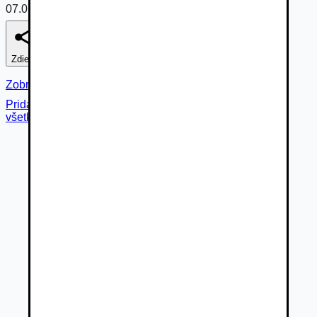
07.07.2026
Zdieľať
Nahlásiť
Zobraziť fotogalériu
Pridané cez
všetky fotky (
20
)