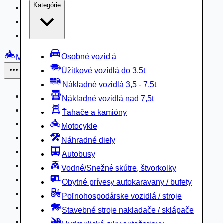
Kategórie
Nákladné vozidlá 3,5 - 7,5t
Nákladné vozidlá nad 7,5t
Ťahače a kamióny
Osobné vozidlá
Motocykle
Úžitkové vozidlá do 3,5t
Iné
Nákladné vozidlá 3,5 - 7,5t
Náhradné diely
Nákladné vozidlá nad 7,5t
Autobusy
Ťahače a kamióny
Vodné/Snežné skútre, štvorkolky
Motocykle
Obytné prívesy autokaravany / bufety
Náhradné diely
Poľnohospodárske vozidlá / stroje
Autobusy
Stavebné stroje nakladače / sklápače
Vodné/Snežné skútre, štvorkolky
Hydraulické ruky autožeriavy
Obytné prívesy autokaravany / bufety
Vysokozdvižné vozíky
Poľnohospodárske vozidlá / stroje
Špeciály/nosiče kontajnerov
Stavebné stroje nakladače / sklápače
Návesy/prívesy nadstavby