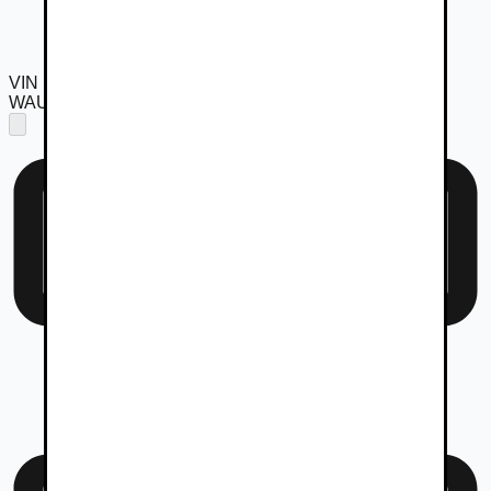
VIN
WAUZZZ4DZ1N001680