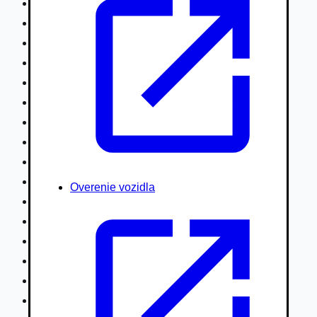
Nákladné vozidlá nad 7,5t
Ťahače a kamióny
Motocykle
Náhradné diely
Autobusy
Vodné/Snežné skútre, štvorkolky
Obytné prívesy autokaravany / bufety
Poľnohospodárske vozidlá / stroje
Stavebné stroje nakladače / sklápače
Hydraulické ruky autožeriavy
Overenie vozidla
Vysokozdvižné vozíky
Špeciály/nosiče kontajnerov
Návesy/prívesy nadstavby
Privesné vozíky
Lode/člny, lietadlá/vznášadlá
Pneumatiky disky