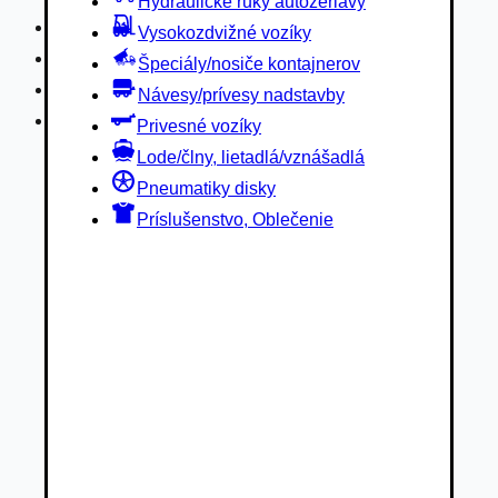
Hydraulické ruky autožeriavy
Privesné vozíky
Vysokozdvižné vozíky
Lode/člny, lietadlá/vznášadlá
Špeciály/nosiče kontajnerov
Pneumatiky disky
Návesy/prívesy nadstavby
Príslušenstvo, Oblečenie
Privesné vozíky
Lode/člny, lietadlá/vznášadlá
Pneumatiky disky
Príslušenstvo, Oblečenie