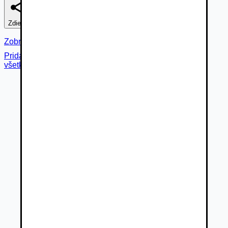
Zdieľať
Nahlásiť
Zobraziť fotogalériu
Pridané cez
všetky fotky (
3
)