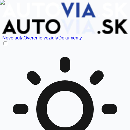
Nové autá
Overenie vozidla
Dokumenty