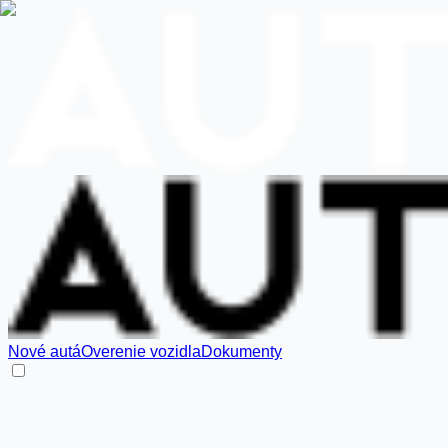
Nové autá
Overenie vozidla
Dokumenty