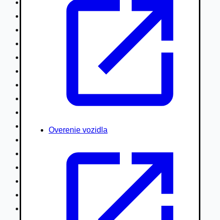
Nákladné vozidlá nad 7,5t
Ťahače a kamióny
Motocykle
Náhradné diely
Autobusy
Vodné/Snežné skútre, štvorkolky
Obytné prívesy autokaravany / bufety
Poľnohospodárske vozidlá / stroje
Stavebné stroje nakladače / sklápače
Hydraulické ruky autožeriavy
Overenie vozidla
Vysokozdvižné vozíky
Špeciály/nosiče kontajnerov
Návesy/prívesy nadstavby
Privesné vozíky
Lode/člny, lietadlá/vznášadlá
Pneumatiky disky