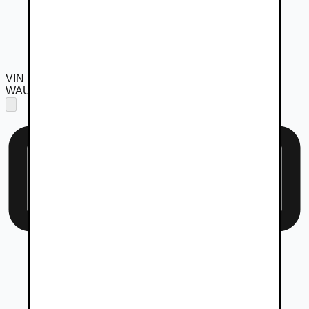
VIN
WAUZZZ4H7GN014778