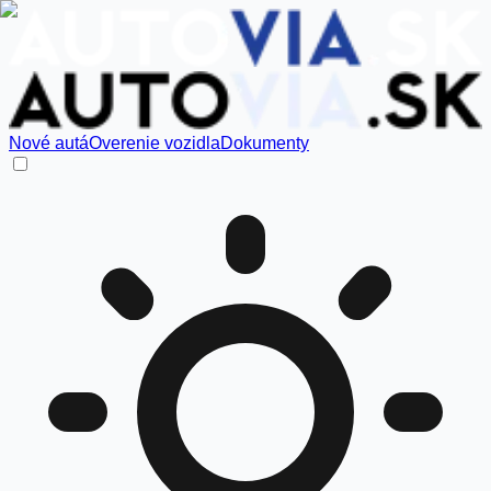
Nové autá
Overenie vozidla
Dokumenty