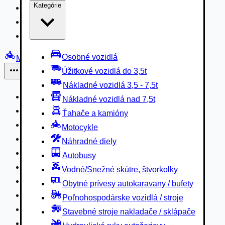
Kategórie
Nákladné vozidlá 3,5 - 7,5t
Nákladné vozidlá nad 7,5t
Ťahače a kamióny
Osobné vozidlá
Motocykle
Úžitkové vozidlá do 3,5t
Iné
Nákladné vozidlá 3,5 - 7,5t
Náhradné diely
Nákladné vozidlá nad 7,5t
Autobusy
Ťahače a kamióny
Vodné/Snežné skútre, štvorkolky
Motocykle
Obytné prívesy autokaravany / bufety
Náhradné diely
Poľnohospodárske vozidlá / stroje
Autobusy
Stavebné stroje nakladače / sklápače
Vodné/Snežné skútre, štvorkolky
Hydraulické ruky autožeriavy
Obytné prívesy autokaravany / bufety
Vysokozdvižné vozíky
Poľnohospodárske vozidlá / stroje
Špeciály/nosiče kontajnerov
Stavebné stroje nakladače / sklápače
Návesy/prívesy nadstavby