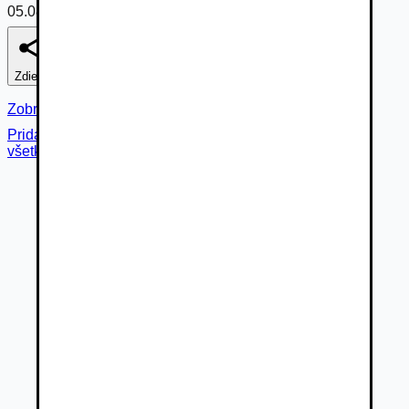
05.08.2026
Zdieľať
Nahlásiť
Zobraziť fotogalériu
Pridané cez
všetky fotky (
33
)