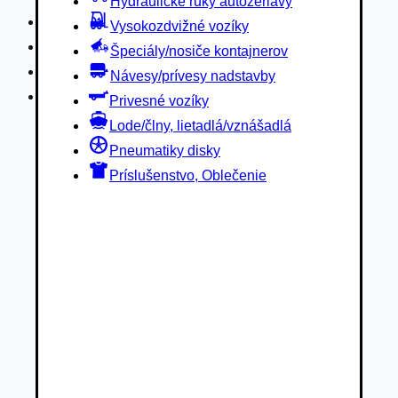
Hydraulické ruky autožeriavy
Privesné vozíky
Vysokozdvižné vozíky
Lode/člny, lietadlá/vznášadlá
Špeciály/nosiče kontajnerov
Pneumatiky disky
Návesy/prívesy nadstavby
Príslušenstvo, Oblečenie
Privesné vozíky
Lode/člny, lietadlá/vznášadlá
Pneumatiky disky
Príslušenstvo, Oblečenie