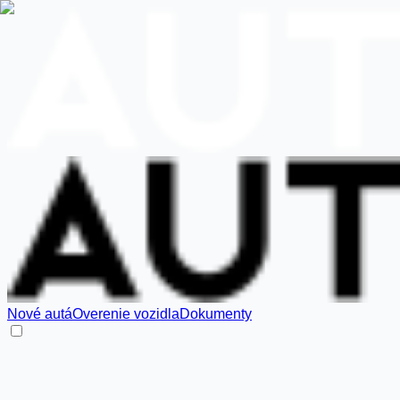
Nové autá
Overenie vozidla
Dokumenty