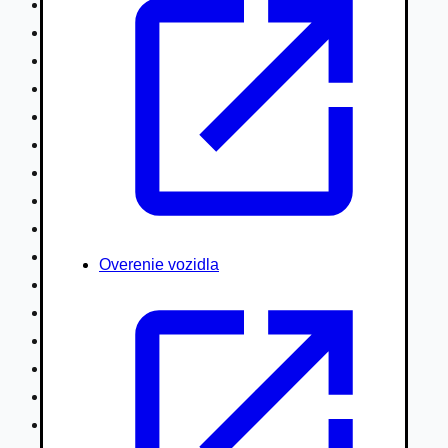
Nákladné vozidlá nad 7,5t
Ťahače a kamióny
Motocykle
Náhradné diely
Autobusy
Vodné/Snežné skútre, štvorkolky
Obytné prívesy autokaravany / bufety
Poľnohospodárske vozidlá / stroje
Stavebné stroje nakladače / sklápače
Hydraulické ruky autožeriavy
Overenie vozidla
Vysokozdvižné vozíky
Špeciály/nosiče kontajnerov
Návesy/prívesy nadstavby
Privesné vozíky
Lode/člny, lietadlá/vznášadlá
Pneumatiky disky