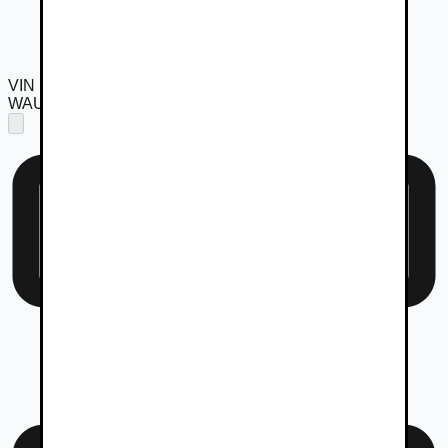
VIN
WAUZZZF23KN072047