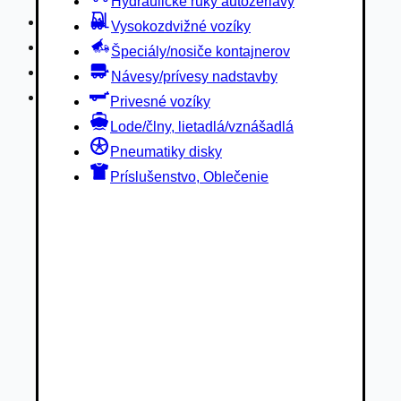
Hydraulické ruky autožeriavy
Privesné vozíky
Vysokozdvižné vozíky
Lode/člny, lietadlá/vznášadlá
Špeciály/nosiče kontajnerov
Pneumatiky disky
Návesy/prívesy nadstavby
Príslušenstvo, Oblečenie
Privesné vozíky
Lode/člny, lietadlá/vznášadlá
Pneumatiky disky
Príslušenstvo, Oblečenie