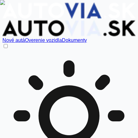
Nové autá
Overenie vozidla
Dokumenty