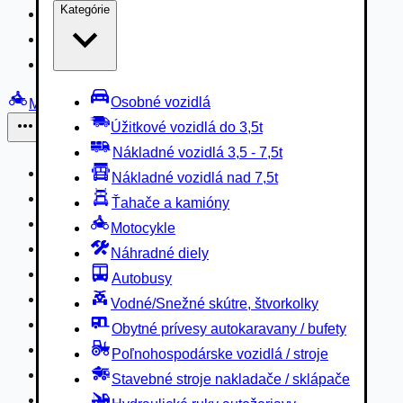
Kategórie
Nákladné vozidlá 3,5 - 7,5t
Nákladné vozidlá nad 7,5t
Ťahače a kamióny
Osobné vozidlá
Motocykle
Úžitkové vozidlá do 3,5t
Iné
Nákladné vozidlá 3,5 - 7,5t
Náhradné diely
Nákladné vozidlá nad 7,5t
Autobusy
Ťahače a kamióny
Vodné/Snežné skútre, štvorkolky
Motocykle
Obytné prívesy autokaravany / bufety
Náhradné diely
Poľnohospodárske vozidlá / stroje
Autobusy
Stavebné stroje nakladače / sklápače
Vodné/Snežné skútre, štvorkolky
Hydraulické ruky autožeriavy
Obytné prívesy autokaravany / bufety
Vysokozdvižné vozíky
Poľnohospodárske vozidlá / stroje
Špeciály/nosiče kontajnerov
Stavebné stroje nakladače / sklápače
Návesy/prívesy nadstavby