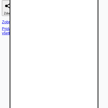
Zdieľať
Nahlásiť
Zobraziť fotogalériu
Pridané cez
všetky fotky (
30
)