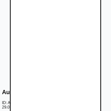
Audi A6 Avant Audi A6 Avant
ID:
AeyG2kHHoNt
29.07.2026