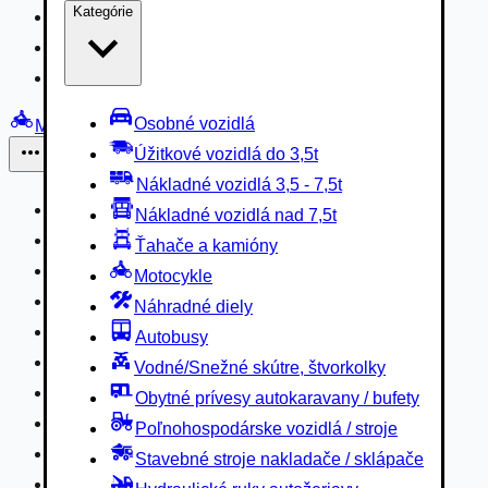
Kategórie
Nákladné vozidlá 3,5 - 7,5t
Nákladné vozidlá nad 7,5t
Ťahače a kamióny
Osobné vozidlá
Motocykle
Úžitkové vozidlá do 3,5t
Iné
Nákladné vozidlá 3,5 - 7,5t
Náhradné diely
Nákladné vozidlá nad 7,5t
Autobusy
Ťahače a kamióny
Vodné/Snežné skútre, štvorkolky
Motocykle
Obytné prívesy autokaravany / bufety
Náhradné diely
Poľnohospodárske vozidlá / stroje
Autobusy
Stavebné stroje nakladače / sklápače
Vodné/Snežné skútre, štvorkolky
Hydraulické ruky autožeriavy
Obytné prívesy autokaravany / bufety
Vysokozdvižné vozíky
Poľnohospodárske vozidlá / stroje
Špeciály/nosiče kontajnerov
Stavebné stroje nakladače / sklápače
Návesy/prívesy nadstavby