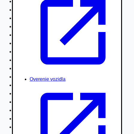
Nákladné vozidlá nad 7,5t
Ťahače a kamióny
Motocykle
Náhradné diely
Autobusy
Vodné/Snežné skútre, štvorkolky
Obytné prívesy autokaravany / bufety
Poľnohospodárske vozidlá / stroje
Stavebné stroje nakladače / sklápače
Hydraulické ruky autožeriavy
Overenie vozidla
Vysokozdvižné vozíky
Špeciály/nosiče kontajnerov
Návesy/prívesy nadstavby
Privesné vozíky
Lode/člny, lietadlá/vznášadlá
Pneumatiky disky