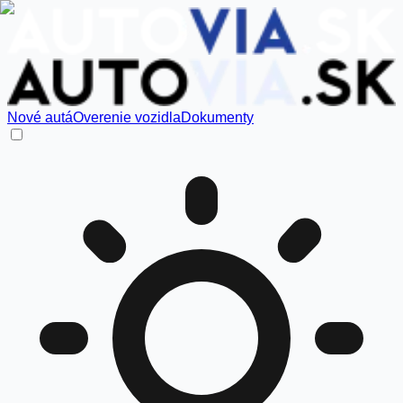
Nové autá
Overenie vozidla
Dokumenty