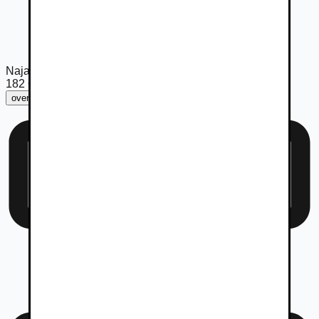
Najazdené km
182 686
km
overiť km