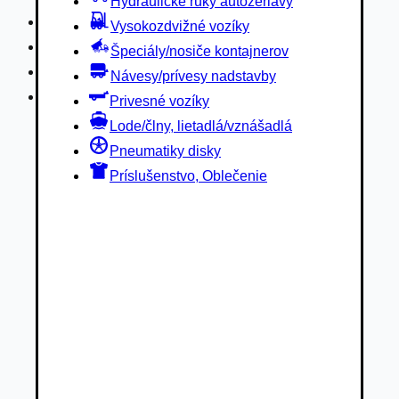
Hydraulické ruky autožeriavy
Privesné vozíky
Vysokozdvižné vozíky
Lode/člny, lietadlá/vznášadlá
Špeciály/nosiče kontajnerov
Pneumatiky disky
Návesy/prívesy nadstavby
Príslušenstvo, Oblečenie
Privesné vozíky
Lode/člny, lietadlá/vznášadlá
Pneumatiky disky
Príslušenstvo, Oblečenie