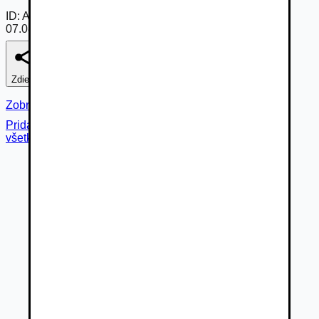
ID:
Aem6rB3BcH8
07.08.2026
Zdieľať
Nahlásiť
Zobraziť fotogalériu
Pridané cez
všetky fotky (
80
)