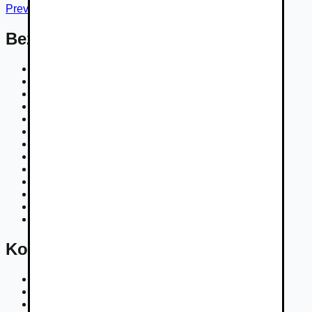
Preveriť online
Bezpečnosť
ABS
Airbag spolujazdca
Airbag vodiča
Airbagy bočné vpredu
Alarm
ASR (TC)
Brzdový asistent (BAS)
Centrálne zamykanie
Deaktivácia airbagov
ESP
Imobilizér
Isofix
Parkovacie senzory
Komfort
Bezkľúčové štartovanie
Centrálne zamykanie
Diaľkové ovládanie zamykania