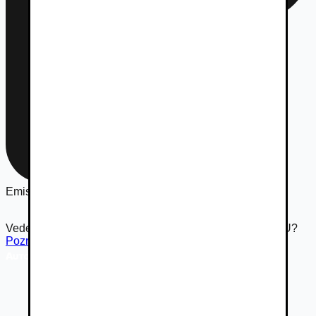
Emisná norma
Euro 4
Vedeli ste že Autovia.sk je súčasťou rodiny Autobazar.EU?
Pozrieť inzerát na