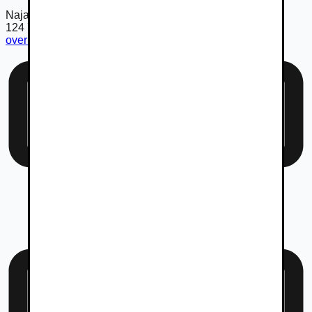
Najazdené km
124 700
km
overiť km