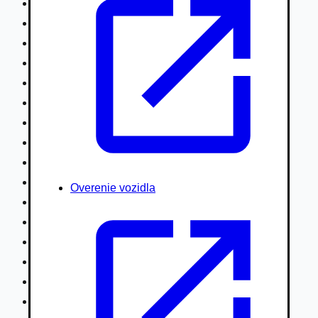
Nákladné vozidlá nad 7,5t
Ťahače a kamióny
Motocykle
Náhradné diely
Autobusy
Vodné/Snežné skútre, štvorkolky
Obytné prívesy autokaravany / bufety
Poľnohospodárske vozidlá / stroje
Stavebné stroje nakladače / sklápače
Hydraulické ruky autožeriavy
Overenie vozidla
Vysokozdvižné vozíky
Špeciály/nosiče kontajnerov
Návesy/prívesy nadstavby
Privesné vozíky
Lode/člny, lietadlá/vznášadlá
Pneumatiky disky