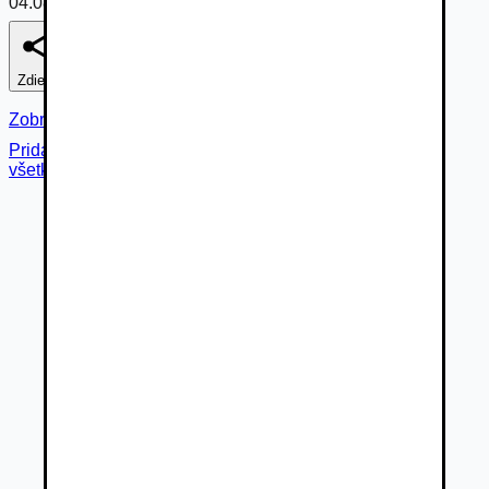
04.08.2026
Zdieľať
Nahlásiť
Zobraziť fotogalériu
Pridané cez
všetky fotky (
21
)