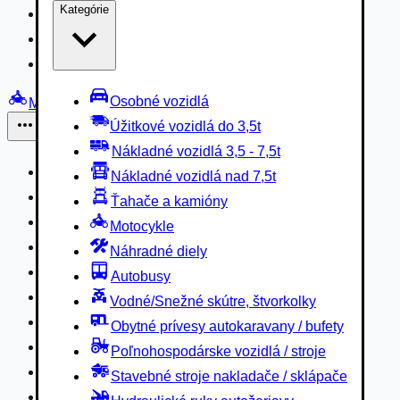
Kategórie
Nákladné vozidlá 3,5 - 7,5t
Nákladné vozidlá nad 7,5t
Ťahače a kamióny
Osobné vozidlá
Motocykle
Úžitkové vozidlá do 3,5t
Iné
Nákladné vozidlá 3,5 - 7,5t
Náhradné diely
Nákladné vozidlá nad 7,5t
Autobusy
Ťahače a kamióny
Vodné/Snežné skútre, štvorkolky
Motocykle
Obytné prívesy autokaravany / bufety
Náhradné diely
Poľnohospodárske vozidlá / stroje
Autobusy
Stavebné stroje nakladače / sklápače
Vodné/Snežné skútre, štvorkolky
Hydraulické ruky autožeriavy
Obytné prívesy autokaravany / bufety
Vysokozdvižné vozíky
Poľnohospodárske vozidlá / stroje
Špeciály/nosiče kontajnerov
Stavebné stroje nakladače / sklápače
Návesy/prívesy nadstavby