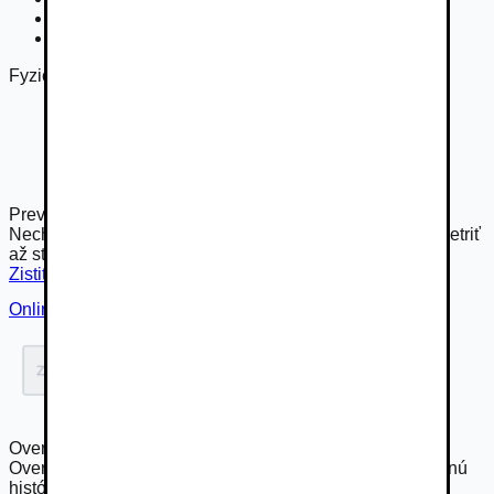
Úplná servisná história
Používané
Fyzická kontrola technikom
Preverte si toto vozidlo technikom od Autobazar.EU
Nechajte to na nás. Komplexné preverenie vám môže ušetriť
až stovky eur.
Zistiť viac
Online overenie
Overenie histórie vozidla
Overte si skryté poškodenia, najazdené kilometre, servisnú
históriu a ďalšie informácie.