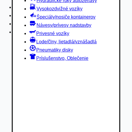
Hydraulické ruky autožeriavy
Privesné vozíky
Vysokozdvižné vozíky
Lode/člny, lietadlá/vznášadlá
Špeciály/nosiče kontajnerov
Pneumatiky disky
Návesy/prívesy nadstavby
Príslušenstvo, Oblečenie
Privesné vozíky
Lode/člny, lietadlá/vznášadlá
Pneumatiky disky
Príslušenstvo, Oblečenie