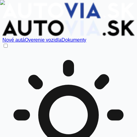
Nové autá
Overenie vozidla
Dokumenty