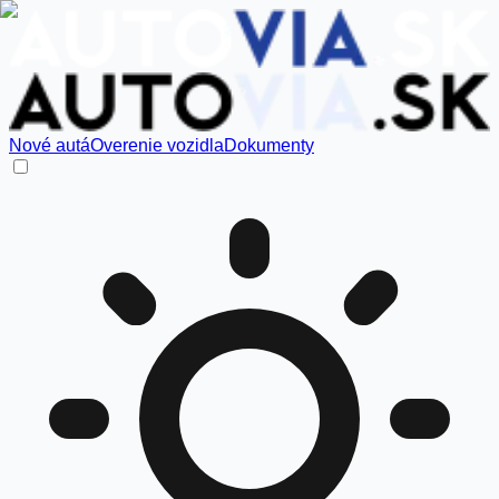
Nové autá
Overenie vozidla
Dokumenty