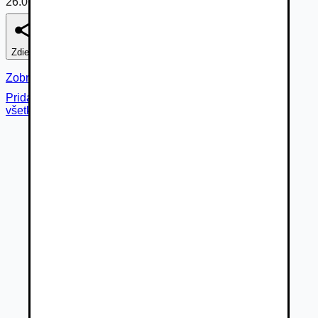
26.06.2026
Zdieľať
Nahlásiť
Zobraziť fotogalériu
Pridané cez
všetky fotky (
26
)