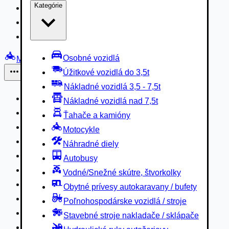
Kategórie
Nákladné vozidlá 3,5 - 7,5t
Nákladné vozidlá nad 7,5t
Ťahače a kamióny
Osobné vozidlá
Motocykle
Úžitkové vozidlá do 3,5t
Iné
Nákladné vozidlá 3,5 - 7,5t
Náhradné diely
Nákladné vozidlá nad 7,5t
Autobusy
Ťahače a kamióny
Vodné/Snežné skútre, štvorkolky
Motocykle
Obytné prívesy autokaravany / bufety
Náhradné diely
Poľnohospodárske vozidlá / stroje
Autobusy
Stavebné stroje nakladače / sklápače
Vodné/Snežné skútre, štvorkolky
Hydraulické ruky autožeriavy
Obytné prívesy autokaravany / bufety
Vysokozdvižné vozíky
Poľnohospodárske vozidlá / stroje
Špeciály/nosiče kontajnerov
Stavebné stroje nakladače / sklápače
Návesy/prívesy nadstavby