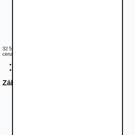
32 565
€
cena s DPH
Cena bez DPH
26 476
€
Registračný poplatok
450
€
Základné údaje