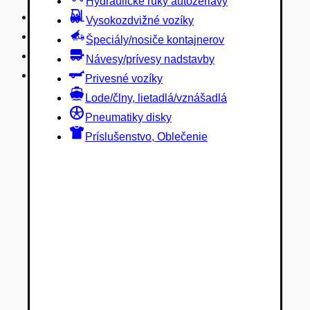
Hydraulické ruky autožeriavy
Privesné vozíky
Vysokozdvižné vozíky
Lode/člny, lietadlá/vznášadlá
Špeciály/nosiče kontajnerov
Pneumatiky disky
Návesy/prívesy nadstavby
Príslušenstvo, Oblečenie
Privesné vozíky
Lode/člny, lietadlá/vznášadlá
Pneumatiky disky
Príslušenstvo, Oblečenie