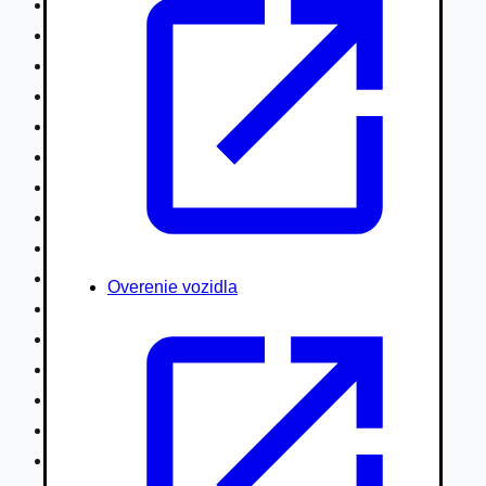
Nákladné vozidlá nad 7,5t
Ťahače a kamióny
Motocykle
Náhradné diely
Autobusy
Vodné/Snežné skútre, štvorkolky
Obytné prívesy autokaravany / bufety
Poľnohospodárske vozidlá / stroje
Stavebné stroje nakladače / sklápače
Hydraulické ruky autožeriavy
Overenie vozidla
Vysokozdvižné vozíky
Špeciály/nosiče kontajnerov
Návesy/prívesy nadstavby
Privesné vozíky
Lode/člny, lietadlá/vznášadlá
Pneumatiky disky