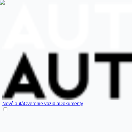
Nové autá
Overenie vozidla
Dokumenty