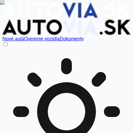
Nové autá
Overenie vozidla
Dokumenty