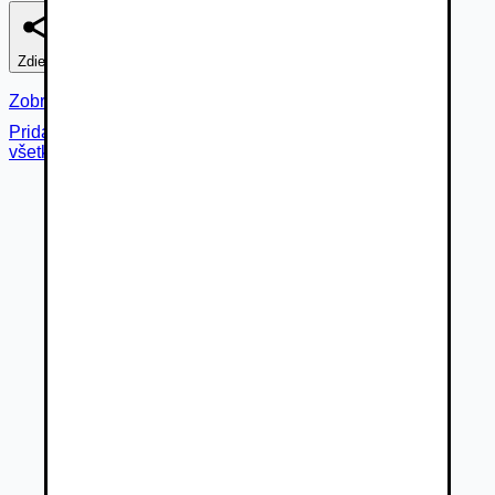
Zdieľať
Nahlásiť
Zobraziť fotogalériu
Pridané cez
všetky fotky (
47
)