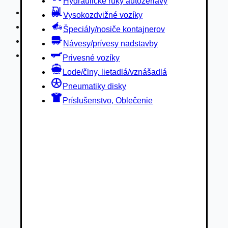
Hydraulické ruky autožeriavy
Privesné vozíky
Vysokozdvižné vozíky
Lode/člny, lietadlá/vznášadlá
Špeciály/nosiče kontajnerov
Pneumatiky disky
Návesy/prívesy nadstavby
Príslušenstvo, Oblečenie
Privesné vozíky
Lode/člny, lietadlá/vznášadlá
Pneumatiky disky
Príslušenstvo, Oblečenie