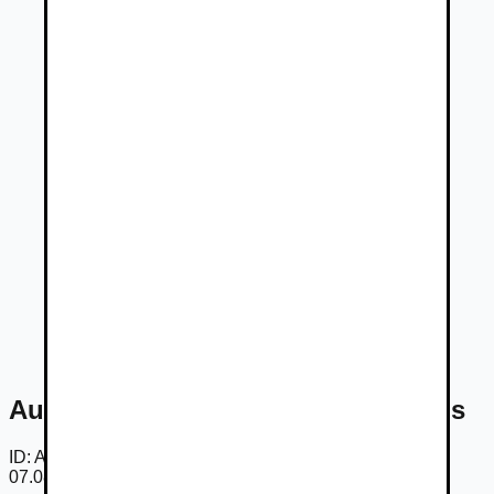
Audi A4 Avant 2.0 TDI S tronic Basis
ID:
AmpQ--JKAHv
07.08.2026