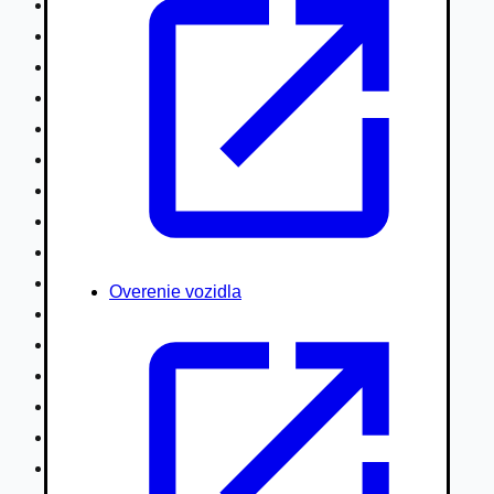
Nákladné vozidlá nad 7,5t
Ťahače a kamióny
Motocykle
Náhradné diely
Autobusy
Vodné/Snežné skútre, štvorkolky
Obytné prívesy autokaravany / bufety
Poľnohospodárske vozidlá / stroje
Stavebné stroje nakladače / sklápače
Hydraulické ruky autožeriavy
Overenie vozidla
Vysokozdvižné vozíky
Špeciály/nosiče kontajnerov
Návesy/prívesy nadstavby
Privesné vozíky
Lode/člny, lietadlá/vznášadlá
Pneumatiky disky