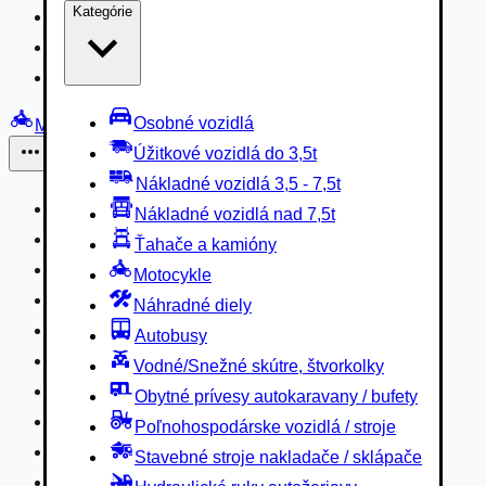
Kategórie
Nákladné vozidlá 3,5 - 7,5t
Nákladné vozidlá nad 7,5t
Ťahače a kamióny
Osobné vozidlá
Motocykle
Úžitkové vozidlá do 3,5t
Iné
Nákladné vozidlá 3,5 - 7,5t
Náhradné diely
Nákladné vozidlá nad 7,5t
Autobusy
Ťahače a kamióny
Vodné/Snežné skútre, štvorkolky
Motocykle
Obytné prívesy autokaravany / bufety
Náhradné diely
Poľnohospodárske vozidlá / stroje
Autobusy
Stavebné stroje nakladače / sklápače
Vodné/Snežné skútre, štvorkolky
Hydraulické ruky autožeriavy
Obytné prívesy autokaravany / bufety
Vysokozdvižné vozíky
Poľnohospodárske vozidlá / stroje
Špeciály/nosiče kontajnerov
Stavebné stroje nakladače / sklápače
Návesy/prívesy nadstavby