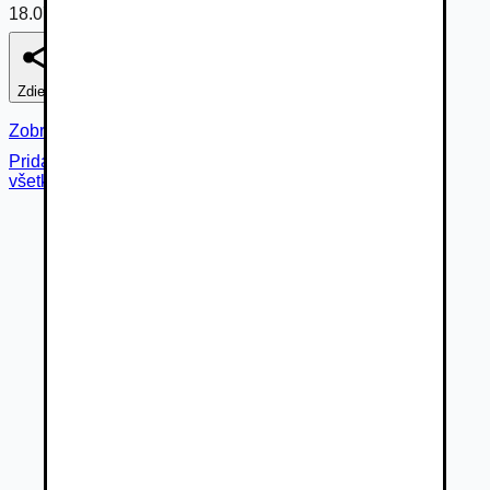
18.07.2026
Zdieľať
Nahlásiť
Zobraziť fotogalériu
Pridané cez
všetky fotky (
10
)