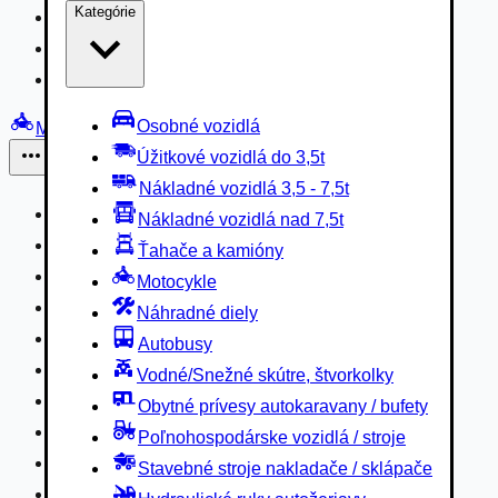
Kategórie
Nákladné vozidlá 3,5 - 7,5t
Nákladné vozidlá nad 7,5t
Ťahače a kamióny
Osobné vozidlá
Motocykle
Úžitkové vozidlá do 3,5t
Iné
Nákladné vozidlá 3,5 - 7,5t
Náhradné diely
Nákladné vozidlá nad 7,5t
Autobusy
Ťahače a kamióny
Vodné/Snežné skútre, štvorkolky
Motocykle
Obytné prívesy autokaravany / bufety
Náhradné diely
Poľnohospodárske vozidlá / stroje
Autobusy
Stavebné stroje nakladače / sklápače
Vodné/Snežné skútre, štvorkolky
Hydraulické ruky autožeriavy
Obytné prívesy autokaravany / bufety
Vysokozdvižné vozíky
Poľnohospodárske vozidlá / stroje
Špeciály/nosiče kontajnerov
Stavebné stroje nakladače / sklápače
Návesy/prívesy nadstavby