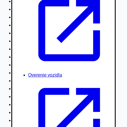
Nákladné vozidlá nad 7,5t
Ťahače a kamióny
Motocykle
Náhradné diely
Autobusy
Vodné/Snežné skútre, štvorkolky
Obytné prívesy autokaravany / bufety
Poľnohospodárske vozidlá / stroje
Stavebné stroje nakladače / sklápače
Hydraulické ruky autožeriavy
Overenie vozidla
Vysokozdvižné vozíky
Špeciály/nosiče kontajnerov
Návesy/prívesy nadstavby
Privesné vozíky
Lode/člny, lietadlá/vznášadlá
Pneumatiky disky