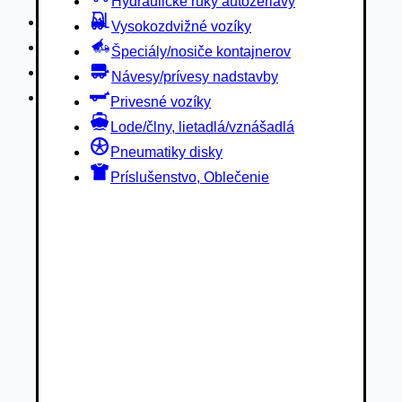
Hydraulické ruky autožeriavy
Privesné vozíky
Vysokozdvižné vozíky
Lode/člny, lietadlá/vznášadlá
Špeciály/nosiče kontajnerov
Pneumatiky disky
Návesy/prívesy nadstavby
Príslušenstvo, Oblečenie
Privesné vozíky
Lode/člny, lietadlá/vznášadlá
Pneumatiky disky
Príslušenstvo, Oblečenie