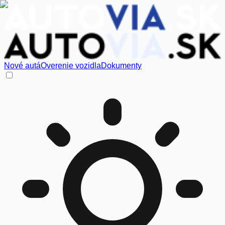
Nové autá
Overenie vozidla
Dokumenty