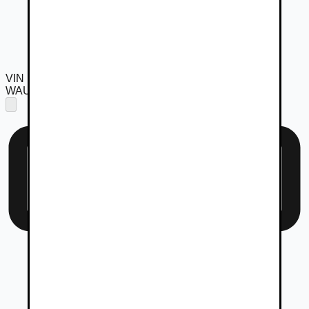
VIN
WAUZZZF45HA136428