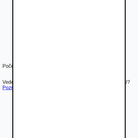
Počet dverí
5
Vedeli ste že Autovia.sk je súčasťou rodiny Autobazar.EU?
Pozrieť inzerát na