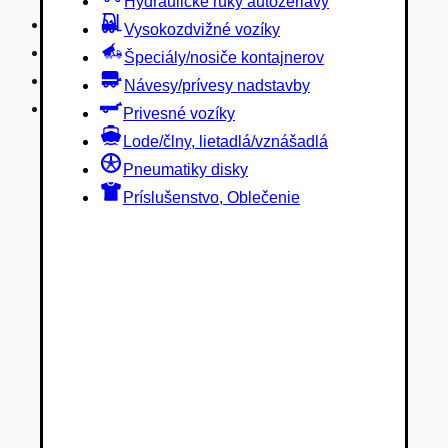
Hydraulické ruky autožeriavy
Privesné vozíky
Vysokozdvižné vozíky
Lode/člny, lietadlá/vznášadlá
Špeciály/nosiče kontajnerov
Pneumatiky disky
Návesy/prívesy nadstavby
Príslušenstvo, Oblečenie
Privesné vozíky
Lode/člny, lietadlá/vznášadlá
Pneumatiky disky
Príslušenstvo, Oblečenie