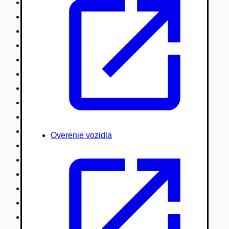
Nákladné vozidlá nad 7,5t
Ťahače a kamióny
Motocykle
Náhradné diely
Autobusy
Vodné/Snežné skútre, štvorkolky
Obytné prívesy autokaravany / bufety
Poľnohospodárske vozidlá / stroje
Stavebné stroje nakladače / sklápače
Hydraulické ruky autožeriavy
Overenie vozidla
Vysokozdvižné vozíky
Špeciály/nosiče kontajnerov
Návesy/prívesy nadstavby
Privesné vozíky
Lode/člny, lietadlá/vznášadlá
Pneumatiky disky