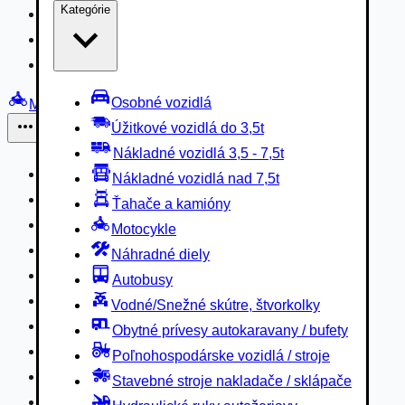
Kategórie
Nákladné vozidlá 3,5 - 7,5t
Nákladné vozidlá nad 7,5t
Ťahače a kamióny
Osobné vozidlá
Motocykle
Úžitkové vozidlá do 3,5t
Iné
Nákladné vozidlá 3,5 - 7,5t
Náhradné diely
Nákladné vozidlá nad 7,5t
Autobusy
Ťahače a kamióny
Vodné/Snežné skútre, štvorkolky
Motocykle
Obytné prívesy autokaravany / bufety
Náhradné diely
Poľnohospodárske vozidlá / stroje
Autobusy
Stavebné stroje nakladače / sklápače
Vodné/Snežné skútre, štvorkolky
Hydraulické ruky autožeriavy
Obytné prívesy autokaravany / bufety
Vysokozdvižné vozíky
Poľnohospodárske vozidlá / stroje
Špeciály/nosiče kontajnerov
Stavebné stroje nakladače / sklápače
Návesy/prívesy nadstavby