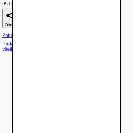
05.08.2026
Zdieľať
Nahlásiť
Zobraziť fotogalériu
Pridané cez
všetky fotky (
21
)