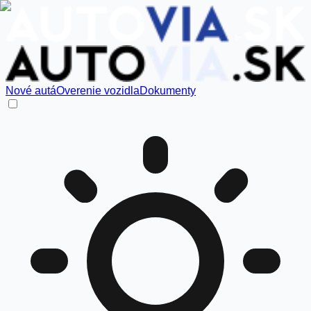
Nové autá
Overenie vozidla
Dokumenty