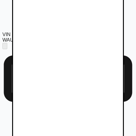
VIN
WAUZZZ8K2DA194826