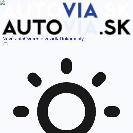
Nové autá
Overenie vozidla
Dokumenty