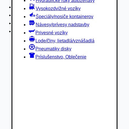
Hydraulické ruky autožeriavy
Privesné vozíky
Vysokozdvižné vozíky
Lode/člny, lietadlá/vznášadlá
Špeciály/nosiče kontajnerov
Pneumatiky disky
Návesy/prívesy nadstavby
Príslušenstvo, Oblečenie
Privesné vozíky
Lode/člny, lietadlá/vznášadlá
Pneumatiky disky
Príslušenstvo, Oblečenie