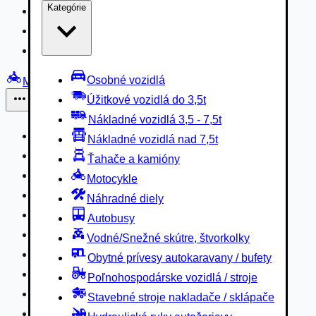
Kategórie
Nákladné vozidlá 3,5 - 7,5t
Nákladné vozidlá nad 7,5t
Ťahače a kamióny
Osobné vozidlá
Motocykle
Úžitkové vozidlá do 3,5t
Iné
Nákladné vozidlá 3,5 - 7,5t
Náhradné diely
Nákladné vozidlá nad 7,5t
Autobusy
Ťahače a kamióny
Vodné/Snežné skútre, štvorkolky
Motocykle
Obytné prívesy autokaravany / bufety
Náhradné diely
Poľnohospodárske vozidlá / stroje
Autobusy
Stavebné stroje nakladače / sklápače
Vodné/Snežné skútre, štvorkolky
Hydraulické ruky autožeriavy
Obytné prívesy autokaravany / bufety
Vysokozdvižné vozíky
Poľnohospodárske vozidlá / stroje
Špeciály/nosiče kontajnerov
Stavebné stroje nakladače / sklápače
Návesy/prívesy nadstavby