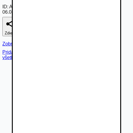
ID:
AmeY-ZcTomy
06.08.2026
Zdieľať
Nahlásiť
Zobraziť fotogalériu
Pridané cez
všetky fotky (
28
)