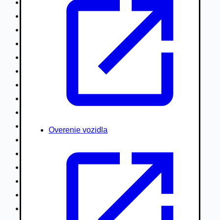
Nákladné vozidlá nad 7,5t
Ťahače a kamióny
Motocykle
Náhradné diely
Autobusy
Vodné/Snežné skútre, štvorkolky
Obytné prívesy autokaravany / bufety
Poľnohospodárske vozidlá / stroje
Stavebné stroje nakladače / sklápače
Hydraulické ruky autožeriavy
Overenie vozidla
Vysokozdvižné vozíky
Špeciály/nosiče kontajnerov
Návesy/prívesy nadstavby
Privesné vozíky
Lode/člny, lietadlá/vznášadlá
Pneumatiky disky