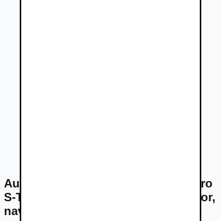
Audi A4 Avant 2,0 TDI 140kW Quattro
S-Tronic el.ťažné, bi-xenóny, el.kufor,
navigácia MMI