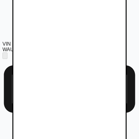
VIN
WAUZZZF42GA066921